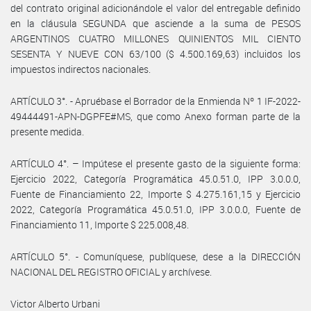
del contrato original adicionándole el valor del entregable definido
en la cláusula SEGUNDA que asciende a la suma de PESOS
ARGENTINOS CUATRO MILLONES QUINIENTOS MIL CIENTO
SESENTA Y NUEVE CON 63/100 ($ 4.500.169,63) incluidos los
impuestos indirectos nacionales.
ARTÍCULO 3°. - Apruébase el Borrador de la Enmienda Nº 1 IF-2022-
49444491-APN-DGPFE#MS, que como Anexo forman parte de la
presente medida.
ARTÍCULO 4°. – Impútese el presente gasto de la siguiente forma:
Ejercicio 2022, Categoría Programática 45.0.51.0, IPP 3.0.0.0,
Fuente de Financiamiento 22, Importe $ 4.275.161,15 y Ejercicio
2022, Categoría Programática 45.0.51.0, IPP 3.0.0.0, Fuente de
Financiamiento 11, Importe $ 225.008,48.
ARTÍCULO 5°. - Comuníquese, publíquese, dese a la DIRECCIÓN
NACIONAL DEL REGISTRO OFICIAL y archívese.
Victor Alberto Urbani