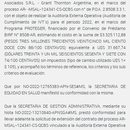
Asociados S.R.L. - Grant Thornton Argentina, en el marco del
proceso AR- -MSAL--124341-CS-QCBS con n° de P.O.A. 2.8508.3.3.1,
con el objeto de realizar la Auditoría Externa Operativa (Auditoría de
Cumplimiento de IVT´s) para el periodo 2022, en el marco del
Programa PROTEGER, financiado por el Convenio de Préstamo
BIRF N° 8508-AR, estimando el costo en la suma de $3.325.112,88
(PESOS TRES MILLONES TRECIENTOS VEINTICINCO MIL CIENTO
DOCE CON 88/100 CENTAVOS) equivalente a U$S 31.667,74
(DÓLARES TREINTA Y UN MIL SEISCIENTOS SESENTA Y SIETE CON
74/100 CENTAVOS) sin impuestos (tipo de cambio utilizado U$S 1=
$ 105), y acompañó los términos de referencia, los criterios y los sub
criterios de evaluación.
Que por NO-2022-12765383-APN-SES#MS, la SECRETARIA DE
EQUIDAD EN SALUD manifestó su conformidad con la misma.
Que la SECRETARIA DE GESTION ADMINISTRATIVA, mediante su
Nota NO-2022-13210640-APNSGA#MS, prestó conformidad para
llevar adelante la solicitud de extensión del contrato del proceso AR-
MSAL--124341-CS-QCBS vinculado a la Auditoría Externa Operativa