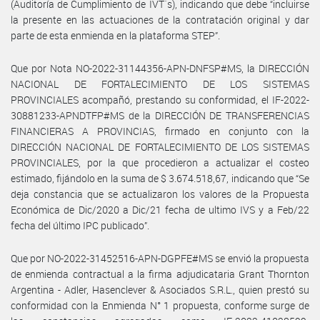
(Auditoría de Cumplimiento de IVT´s), indicando que debe “incluirse
la presente en las actuaciones de la contratación original y dar
parte de esta enmienda en la plataforma STEP”.
Que por Nota NO-2022-31144356-APN-DNFSP#MS, la DIRECCIÓN
NACIONAL DE FORTALECIMIENTO DE LOS SISTEMAS
PROVINCIALES acompañó, prestando su conformidad, el IF-2022-
30881233-APNDTFP#MS de la DIRECCIÓN DE TRANSFERENCIAS
FINANCIERAS A PROVINCIAS, firmado en conjunto con la
DIRECCIÓN NACIONAL DE FORTALECIMIENTO DE LOS SISTEMAS
PROVINCIALES, por la que procedieron a actualizar el costeo
estimado, fijándolo en la suma de $ 3.674.518,67, indicando que “Se
deja constancia que se actualizaron los valores de la Propuesta
Económica de Dic/2020 a Dic/21 fecha de ultimo IVS y a Feb/22
fecha del último IPC publicado”.
Que por NO-2022-31452516-APN-DGPFE#MS se envió la propuesta
de enmienda contractual a la firma adjudicataria Grant Thornton
Argentina - Adler, Hasenclever & Asociados S.R.L., quien prestó su
conformidad con la Enmienda N° 1 propuesta, conforme surge de