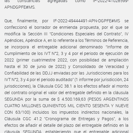
las constancias agregadas como IF-2022-41028599-
APNDGPFE#MS.
Que, finalmente, por IF-2022-49444491-APN-DGPFE#MS se
confeccionó el borrador de enmienda propuesta, por el que se
modifica la Sección III “Condiciones Especiales del Contrato”, IV
Apéndices, Apéndice A, en lo referente a los Términos de Referencia,
se incorpora el entregable adicional denominado “Informe de
Cumplimiento de los IVT N°2, 3 y 4 por el periodo de ejecución de
2022 (primer cuatrimestre 2022, con posibilidad de ampliación
hasta el 30 de junio de 2022) y Consolidado de Veracidad y
Confiabilidad de las DDJJ enviadas por las Jurisdicciones para los
IVT N°2, 3 y 4 por el periodo auditado” (1 informe por jurisdicción, 24
jurisdicciones), la Cláusula CGC 38.1 a los efectos añadir al monto
del contrato original el valor del entregable definido en la cláusula
SEGUNDA por la suma de $ 4.500.169,63 (PESOS ARGENTINOS
CUATRO MILLONES QUINIENTOS MIL CIENTO SESENTA Y NUEVE
CON 63/100) incluidos los impuestos indirectos nacionales, la
Cláusula CGC 41.2 “Cronograma de Entregas y Pagos”, a los
efectos de añadir el detalle del plazo del entregable definido en la
cláusula SEGUNDA, estableciendo que el entregable adicional