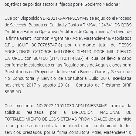
objetivos de política sectorial fijados por el Gobierno Nacional”.
Que por Disposición DI-2021-3-APN-SES#MS se adjudicó el Proceso
de Selección Basada en Calidad y Costo AR-MSAL-124341-CS-QCBS
“Auditoría Externa Operativa (Auditoría de Cumplimiento)” a favor de
la firma Grant Thornton Argentina - Adler, Hasenclever & Asociados
S.R.L. (CUIT 30-70785747-8) por un monto total de PESOS
ARGENTINOS CATORCE MILLONES CIENTO DOCE MIL CIENTO
CATORCE con 88/100 ($14.112.114,88.-), el cual se llevó a cabo
conforme lo establecido en las Regulaciones de Adquisiciones para
Prestatarios en Proyectos de Inversión Bienes, Obras y Servicio de
No Consultoría y Servicio de Consultoría Julio 2016 (Revisada
noviembre 2017 y agosto 2018) – Contrato de Préstamo BIRF
8508-AR.
Que mediante NO-2022-11511030-APN-DNFSP#MS tramita la
solicitud realizada por la DIRECCIÓN NACIONAL DE
FORTALECIMIENTO DE LOS SISTEMAS PROVINCIALES de dar inicio
a un proceso de contratación directa por continuidad de los
servicios prestados por la firma consultora Adler, Hasenclever &