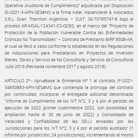
Operativa (Auditoría de Cumplimiento)” adjudicada por Disposición
DI-2021-3-APN-SES#MS a la firma Adler, Hasenclever & Asociados
S.R.L. Gran Thornton Argentina – CUIT: 30-70785747-8 bajo el
proceso AR-MSAL-124341-CS-QCBS, en el marco del “Proyecto de
Protección de la Población Vulnerable Contra las Enfermedades
Crónicas No Transmisibles” – Contrato de Préstamo BIRF 8508-AR,
el cual se llevó a cabo conforme lo establecido en las Regulaciones
de Adquisiciones para Prestatarios en Proyectos de Inversión
Bienes, Obras y Servicio de No Consultoría y Servicio de Consultoría
Julio 2016 (Revisada noviembre 2017 y agosto 2018).
ARTICULO 2º.- Apruébase la Enmienda Nº 1 al contrato IF-2021-
34650883-APN-SES#MS que contempla la prórroga del contrato
por continuidad, incorporar el entregable adicional denominado
“Informe de Cumplimiento de los IVT N°2, 3 y 4 por el periodo de
ejecución de 2022 (primer cuatrimestre 2022, con posibilidad de
ampliación hasta el 30 de junio de 2022) y Consolidado de
Veracidad y Confiabilidad de las DDJJ enviadas por las
Jurisdicciones para los IVT N°2, 3 y 4 por el periodo auditado” (1
informe por jurisdicción, 24 jurisdicciones), incrementando el monto