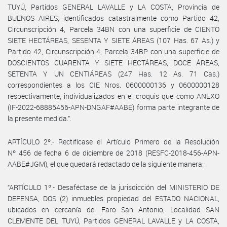
TUYÚ, Partidos GENERAL LAVALLE y LA COSTA, Provincia de
BUENOS AIRES; identificados catastralmente como Partido 42,
Circunscripción 4, Parcela 34BN con una superficie de CIENTO
SIETE HECTÁREAS, SESENTA Y SIETE ÁREAS (107 Has. 67 As.) y
Partido 42, Circunscripción 4, Parcela 34BP con una superficie de
DOSCIENTOS CUARENTA Y SIETE HECTÁREAS, DOCE ÁREAS,
SETENTA Y UN CENTIÁREAS (247 Has. 12 As. 71 Cas.)
correspondientes a los CIE Nros. 0600000136 y 0600000128
respectivamente, individualizados en el croquis que como ANEXO
(IF-2022-68885456-APN-DNGAF#AABE) forma parte integrante de
la presente medida.”.
ARTÍCULO 2º.- Rectifícase el Artículo Primero de la Resolución
Nº 456 de fecha 6 de diciembre de 2018 (RESFC-2018-456-APN-
AABE#JGM), el que quedará redactado de la siguiente manera:
“ARTÍCULO 1º.- Desaféctase de la jurisdicción del MINISTERIO DE
DEFENSA, DOS (2) inmuebles propiedad del ESTADO NACIONAL,
ubicados en cercanía del Faro San Antonio, Localidad SAN
CLEMENTE DEL TUYÚ, Partidos GENERAL LAVALLE y LA COSTA,