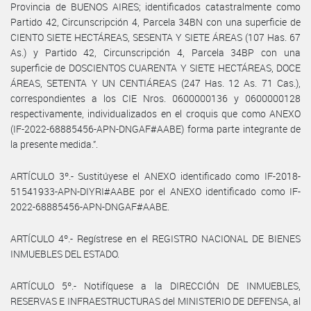
Provincia de BUENOS AIRES; identificados catastralmente como
Partido 42, Circunscripción 4, Parcela 34BN con una superficie de
CIENTO SIETE HECTÁREAS, SESENTA Y SIETE ÁREAS (107 Has. 67
As.) y Partido 42, Circunscripción 4, Parcela 34BP con una
superficie de DOSCIENTOS CUARENTA Y SIETE HECTÁREAS, DOCE
ÁREAS, SETENTA Y UN CENTIÁREAS (247 Has. 12 As. 71 Cas.),
correspondientes a los CIE Nros. 0600000136 y 0600000128
respectivamente, individualizados en el croquis que como ANEXO
(IF-2022-68885456-APN-DNGAF#AABE) forma parte integrante de
la presente medida.”.
ARTÍCULO 3º.- Sustitúyese el ANEXO identificado como IF-2018-
51541933-APN-DIYRI#AABE por el ANEXO identificado como IF-
2022-68885456-APN-DNGAF#AABE.
ARTÍCULO 4º.- Regístrese en el REGISTRO NACIONAL DE BIENES
INMUEBLES DEL ESTADO.
ARTÍCULO 5º.- Notifíquese a la DIRECCIÓN DE INMUEBLES,
RESERVAS E INFRAESTRUCTURAS del MINISTERIO DE DEFENSA, al