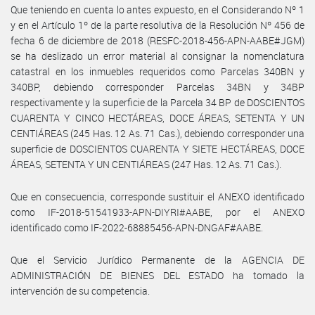
Que teniendo en cuenta lo antes expuesto, en el Considerando Nº 1
y en el Artículo 1º de la parte resolutiva de la Resolución Nº 456 de
fecha 6 de diciembre de 2018 (RESFC-2018-456-APN-AABE#JGM)
se ha deslizado un error material al consignar la nomenclatura
catastral en los inmuebles requeridos como Parcelas 340BN y
340BP, debiendo corresponder Parcelas 34BN y 34BP
respectivamente y la superficie de la Parcela 34 BP de DOSCIENTOS
CUARENTA Y CINCO HECTÁREAS, DOCE ÁREAS, SETENTA Y UN
CENTIÁREAS (245 Has. 12 As. 71 Cas.), debiendo corresponder una
superficie de DOSCIENTOS CUARENTA Y SIETE HECTÁREAS, DOCE
ÁREAS, SETENTA Y UN CENTIÁREAS (247 Has. 12 As. 71 Cas.).
Que en consecuencia, corresponde sustituir el ANEXO identificado
como IF-2018-51541933-APN-DIYRI#AABE, por el ANEXO
identificado como IF-2022-68885456-APN-DNGAF#AABE.
Que el Servicio Jurídico Permanente de la AGENCIA DE
ADMINISTRACIÓN DE BIENES DEL ESTADO ha tomado la
intervención de su competencia.