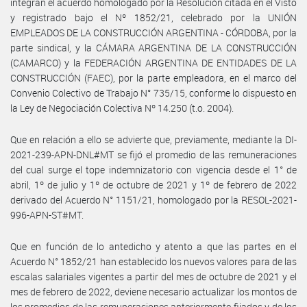
integran el acuerdo homologado por la Resolución citada en el Visto
y registrado bajo el Nº 1852/21, celebrado por la UNIÓN
EMPLEADOS DE LA CONSTRUCCIÓN ARGENTINA - CÓRDOBA, por la
parte sindical, y la CÁMARA ARGENTINA DE LA CONSTRUCCIÓN
(CAMARCO) y la FEDERACIÓN ARGENTINA DE ENTIDADES DE LA
CONSTRUCCIÓN (FAEC), por la parte empleadora, en el marco del
Convenio Colectivo de Trabajo N° 735/15, conforme lo dispuesto en
la Ley de Negociación Colectiva Nº 14.250 (t.o. 2004).
Que en relación a ello se advierte que, previamente, mediante la DI-
2021-239-APN-DNL#MT se fijó el promedio de las remuneraciones
del cual surge el tope indemnizatorio con vigencia desde el 1° de
abril, 1º de julio y 1º de octubre de 2021 y 1º de febrero de 2022
derivado del Acuerdo N° 1151/21, homologado por la RESOL-2021-
996-APN-ST#MT.
Que en función de lo antedicho y atento a que las partes en el
Acuerdo N° 1852/21 han establecido los nuevos valores para de las
escalas salariales vigentes a partir del mes de octubre de 2021 y el
mes de febrero de 2022, deviene necesario actualizar los montos de
los promedios de las remuneraciones anteriormente fijados y de los