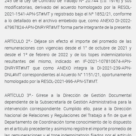
245 de la Ley de Contrato de Trabajo Nº 20.744 (t.o. 1976) y sus
modificatorias, derivado del acuerdo homologado por la RESOL-
2021-1541-APN-ST#MT y registrado bajo el Nº 1852/21, conforme
a lo detallado en el archivo embebido que, como ANEXO DI-2022-
47967824-APN-DNRYRT#MT forma parte integrante de la presente.
ARTÍCULO 2º.- Déjase sin efecto el importe del promedio de las
remuneraciones con vigencias desde el 1° de octubre de 2021 y
desde el 1º de febrero de 2022 y de los topes indemnizatorios
resultantes del mismo, indicado en IF-2021-107810674-APN-
DNRYRT#MT que como ANEXO integra la DI-2021-239-APN-
DNL#MT correspondientes al Acuerdo N° 1151/21, oportunamente
homologado por la RESOL-2021-996-APN-ST#MT.
ARTÍCULO 3º.- Gírese a la Dirección de Gestión Documental
dependiente de la Subsecretaría de Gestión Administrativa para la
intervención correspondiente. Cumplido ello, pase a la Dirección
Nacional de Relaciones y Regulaciones del Trabajo a fin de que el
Departamento de Coordinación tome conocimiento de lo dispuesto
en el artículo precedente y asimismo registre el importe promedio de
las remuneraciones y el tope indemnizatorio fijados por el artículo