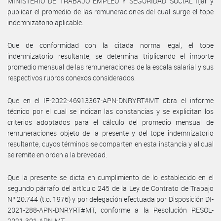
MINISTERIO DE TRABAJO EMPLEO Y SEGURIDAD SOCIAL fijar y
publicar el promedio de las remuneraciones del cual surge el tope
indemnizatorio aplicable.
Que de conformidad con la citada norma legal, el tope
indemnizatorio resultante, se determina triplicando el importe
promedio mensual de las remuneraciones de la escala salarial y sus
respectivos rubros conexos considerados.
Que en el IF-2022-46913367-APN-DNRYRT#MT obra el informe
técnico por el cual se indican las constancias y se explicitan los
criterios adoptados para el cálculo del promedio mensual de
remuneraciones objeto de la presente y del tope indemnizatorio
resultante, cuyos términos se comparten en esta instancia y al cual
se remite en orden a la brevedad.
Que la presente se dicta en cumplimiento de lo establecido en el
segundo párrafo del artículo 245 de la Ley de Contrato de Trabajo
Nº 20.744 (t.o. 1976) y por delegación efectuada por Disposición DI-
2021-288-APN-DNRYRT#MT, conforme a la Resolución RESOL-
2021-301-APN-MT.