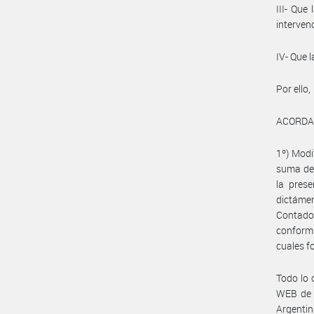
III- Que
interven
IV- Que 
Por ello,
ACORDA
1º) Modi
suma de 
la prese
dictáme
Contador
conformi
cuales f
Todo lo 
WEB de l
Argentina