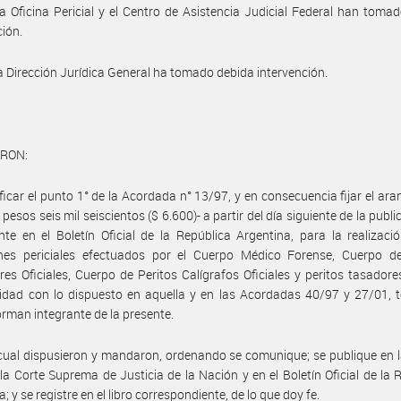
 la Oficina Pericial y el Centro de Asistencia Judicial Federal han toma
ción.
la Dirección Jurídica General ha tomado debida intervención.
RON:
ficar el punto 1° de la Acordada n° 13/97, y en consecuencia fijar el aran
pesos seis mil seiscientos ($ 6.600)- a partir del día siguiente de la publi
nte en el Boletín Oficial de la República Argentina, para la realizaci
nes periciales efectuados por el Cuerpo Médico Forense, Cuerpo de
es Oficiales, Cuerpo de Peritos Calígrafos Oficiales y peritos tasadores
dad con lo dispuesto en aquella y en las Acordadas 40/97 y 27/01, t
orman integrante de la presente.
cual dispusieron y mandaron, ordenando se comunique; se publique en 
a Corte Suprema de Justicia de la Nación y en el Boletín Oficial de la 
; y se registre en el libro correspondiente, de lo que doy fe.