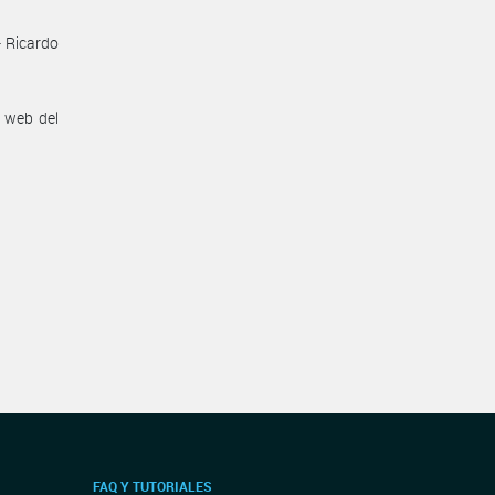
- Ricardo
n web del
FAQ Y TUTORIALES