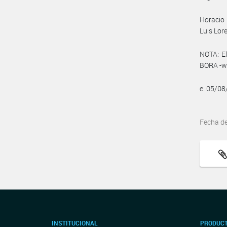
Horacio 
Luis Lor
NOTA: El
BORA -ww
e. 05/0
Fecha d
INSTITUCIONAL
PRODUCT