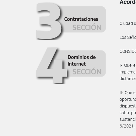
Acord
Ciudad 
Los Seño
CONSID
I- Que e
impleme
dictámen
II- Que 
oportuno
dispuest
cabo po
sustanc
6/2021, 