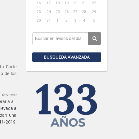
16
17
18
19
20
21
22
23
24
25
26
27
28
29
30
31
1
2
3
4
5
BÚSQUEDA AVANZADA
sta Corte
o de los
, deviene
aria allí
llevada a
rdan una
41/2019,