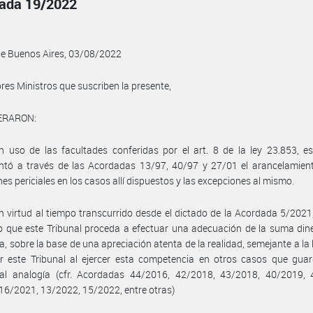
ada 19/2022
de Buenos Aires, 03/08/2022
res Ministros que suscriben la presente,
ERARON:
n uso de las facultades conferidas por el art. 8 de la ley 23.853, e
ntó a través de las Acordadas 13/97, 40/97 y 27/01 el arancelamient
es periciales en los casos allí dispuestos y las excepciones al mismo.
en virtud al tiempo transcurrido desde el dictado de la Acordada 5/2021
 que este Tribunal proceda a efectuar una adecuación de la suma diner
a, sobre la base de una apreciación atenta de la realidad, semejante a la 
r este Tribunal al ejercer esta competencia en otros casos que gua
ial analogía (cfr. Acordadas 44/2016, 42/2018, 43/2018, 40/2019, 
16/2021, 13/2022, 15/2022, entre otras)