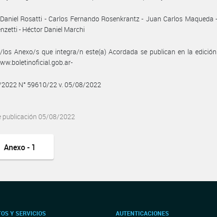
Daniel Rosatti - Carlos Fernando Rosenkrantz - Juan Carlos Maqueda 
enzetti - Héctor Daniel Marchi
/los Anexo/s que integra/n este(a) Acordada se publican en la edició
w.boletinoficial.gob.ar-
8/2022 N° 59610/22 v. 05/08/2022
e publicación 05/08/2022
Anexo - 1
OS Y SERVICIOS
AUTENTICACIONES