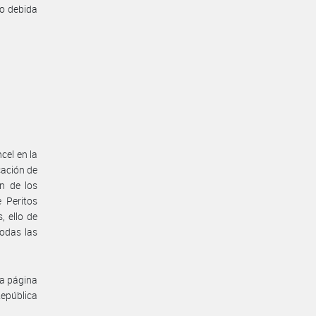
do debida
cel en la
cación de
ón de los
 Peritos
, ello de
odas las
la página
República