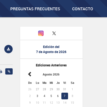
PREGUNTAS FRECUENTES
CONTACTO
Edición del
7 de Agosto de 2026
Ediciones Anteriores
Agosto 2026
Do
Lu
Ma
Mi
Ju
Vi
Sa
26
27
28
29
30
31
1
N
2
3
4
5
6
7
8
9
10
11
12
13
14
15