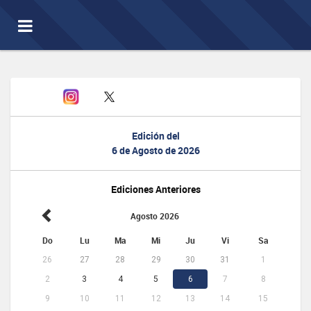
Toggle
navigation
Edición del
6 de Agosto de 2026
Ediciones Anteriores
Agosto 2026
Do
Lu
Ma
Mi
Ju
Vi
Sa
26
27
28
29
30
31
1
2
3
4
5
6
7
8
9
10
11
12
13
14
15