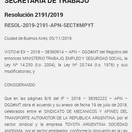
SECRETARÍA DE TRABAJO
Resolución 2191/2019
RESOL-2019-2191-APN-SECT#MPYT
Ciudad de Buenos Aires, 05/11/2019
VISTO el EX – 2018 – 38360914 – APN – DGD#MT del Registro del
entonces MINISTERIO TRABAJO, EMPLEO Y SEGURIDAD SOCIAL, la
Ley Nº 14.250 (t.o. 2004), la Ley Nº 20.744 (t.o. 1976) y sus
modificatorias, y
CONSIDERANDO:
Que en las páginas 8/9 del IF – 2018 – 38392222 – APN –
DGD#MT obra el acuerdo y su anexo de fecha 19 de julio de 2018,
celebrados entre el SINDICATO DE MECANICOS Y AFINES DEL
TRANSPORTE AUTOMOTOR DE LA REPUBLICA ARGENTINA, por el
sector sindical y la empresa TOYOTA ARGENTINA SOCIEDAD
ANONIMA, por el sector empleador, conforme lo dispuesto en la Ley