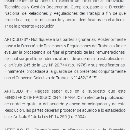
dependiente de la Dirección General de Informática, Innovación
Tecnológica y Gestión Documental. Cumplido, pase a la Dirección
Nacional de Relaciones y Regulaciones del Trabajo a fin de que
proceda al registro del acuerdo y anexo identificados en el artículo
1° de la presente Resolución.
ARTICULO 3º.- Notifíquese a las partes signatarias. Posteriormente
pase a la Dirección de Relaciones y Regulaciones del Trabajo a fin de
evaluar la procedencia de fijar el promedio de las remuneraciones,
del cual surge el tope indemnizatorio, de acuerdo a lo establecido en
el artículo 245 de la Ley N° 20.744 (t.o. 1976) y sus modificatorias.
Finalmente, procédase a la guarda de los presentes conjuntamente
con el Convenio Colectivo de Trabajo N° 1482/15 “E”.
ARTÍCULO 4°.- Hágase saber que en el supuesto que este
MINISTERIO DE PRODUCCION Y TRABAJO no efectúe la publicación
de carácter gratuita del acuerdo y anexo homologados y de esta
Resolución, las partes deberán proceder de acuerdo a lo establecido
en el Artículo 5° de la Ley N° 14.250 (t.o. 2004).
ARTÍCULO 5°.- Comuníquese, publíquese, dése a la Dirección