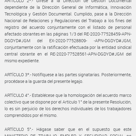
ARTÍCULO 2º.- Gírese a la Dirección de Gestión Documental
dependiente de la Dirección General de Informática, Innovación
Tecnológica y Gestión Documental. Cumplido, pase a la Dirección
Nacional de Relaciones y Regulaciones del Trabajo a los fines del
registro del acuerdo conjuntamente con el listado de personal
afectado obrantes en las páginas 1/3 del RE-2020-77528459-APN-
DGDYD#JGM del EX-2020-77528809- -APN-DGDYD#JGM,
conjuntamente con la ratificación efectuada por la entidad sindical
central obrante en el RE-2020-77528561-APN-DGDYD#JGM del
mismo expediente.
ARTÍCULO 3º.- Notifíquese a las partes signatarias. Posteriormente,
procédase a la guarda del presente legajo.
ARTÍCULO 4°.- Establécese que la homologación del acuerdo marco
colectivo que se dispone por el Artículo 1° de la presente Resolución,
lo es sin perjuicio de los derechos individuales de los trabajadores
comprendidos por el mismo.
ARTÍCULO 5°.- Hágase saber que en el supuesto que este
MINISTERIO DE TRABAJO, EMPLEO Y SEGURIDAD SOCIAL no