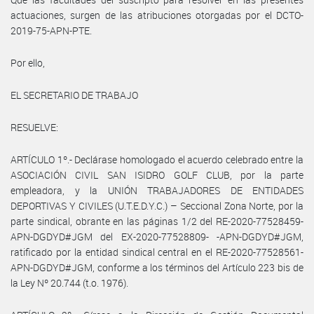
actuaciones, surgen de las atribuciones otorgadas por el DCTO-
2019-75-APN-PTE.
Por ello,
EL SECRETARIO DE TRABAJO
RESUELVE:
ARTÍCULO 1º.- Declárase homologado el acuerdo celebrado entre la
ASOCIACIÓN CIVIL SAN ISIDRO GOLF CLUB, por la parte
empleadora, y la UNIÓN TRABAJADORES DE ENTIDADES
DEPORTIVAS Y CIVILES (U.T.E.D.Y.C.) – Seccional Zona Norte, por la
parte sindical, obrante en las páginas 1/2 del RE-2020-77528459-
APN-DGDYD#JGM del EX-2020-77528809- -APN-DGDYD#JGM,
ratificado por la entidad sindical central en el RE-2020-77528561-
APN-DGDYD#JGM, conforme a los términos del Artículo 223 bis de
la Ley Nº 20.744 (t.o. 1976).