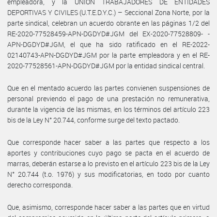
empleadora, y la UNIÓN TRABAJADORES DE ENTIDADES
DEPORTIVAS Y CIVILES (U.T.E.D.Y.C.) – Seccional Zona Norte, por la
parte sindical, celebran un acuerdo obrante en las páginas 1/2 del
RE-2020-77528459-APN-DGDYD#JGM del EX-2020-77528809- -
APN-DGDYD#JGM, el que ha sido ratificado en el RE-2022-
02140743-APN-DGDYD#JGM por la parte empleadora y en el RE-
2020-77528561-APN-DGDYD#JGM por la entidad sindical central.
Que en el mentado acuerdo las partes convienen suspensiones de
personal previendo el pago de una prestación no remunerativa,
durante la vigencia de las mismas, en los términos del artículo 223
bis de la Ley N° 20.744, conforme surge del texto pactado.
Que corresponde hacer saber a las partes que respecto a los
aportes y contribuciones cuyo pago se pacta en el acuerdo de
marras, deberán estarse a lo previsto en el artículo 223 bis de la Ley
N° 20.744 (t.o. 1976) y sus modificatorias, en todo por cuanto
derecho corresponda.
Que, asimismo, corresponde hacer saber a las partes que en virtud