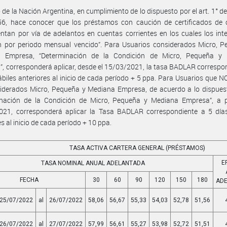
 de la Nación Argentina, en cumplimiento de lo dispuesto por el art. 1° de
56, hace conocer que los préstamos con caución de certificados de 
ntan por vía de adelantos en cuentas corrientes en los cuales los int
n por periodo mensual vencido”. Para Usuarios considerados Micro, P
 Empresa, “Determinación de la Condición de Micro, Pequeña y
, corresponderá aplicar, desde el 15/03/2021, la tasa BADLAR correspo
ábiles anteriores al inicio de cada período + 5 ppa. Para Usuarios que 
iderados Micro, Pequeña y Mediana Empresa, de acuerdo a lo dispuest
inación de la Condición de Micro, Pequeña y Mediana Empresa”, a pa
021, corresponderá aplicar la Tasa BADLAR correspondiente a 5 días
es al inicio de cada período + 10 ppa.
TASA ACTIVA CARTERA GENERAL (PRÉSTAMOS)
E
TASA NOMINAL ANUAL ADELANTADA
FECHA
30
60
90
120
150
180
AD
25/07/2022
al
26/07/2022
58,06
56,67
55,33
54,03
52,78
51,56
26/07/2022
al
27/07/2022
57,99
56,61
55,27
53,98
52,72
51,51