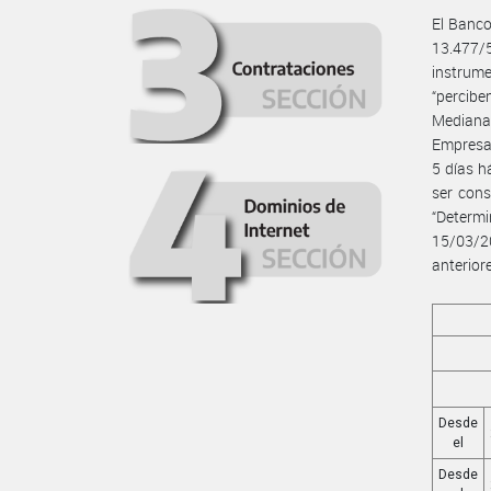
El Banco
13.477/
instrume
“percibe
Mediana
Empresa”
5 días h
ser cons
“Determ
15/03/2
anterior
Desde
el
Desde