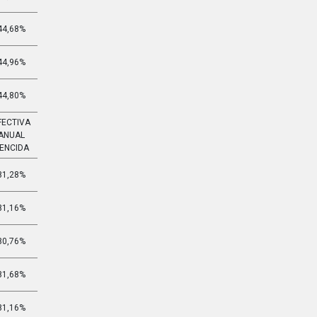
44,68%
4,749%
44,96%
4,789%
44,80%
4,766%
FECTIVA
EFECTIVA
ANUAL
MENSUAL
ENCIDA
VENCIDA
81,28%
5,011%
81,16%
5,005%
80,76%
4,986%
81,68%
5,030%
81,16%
5,005%