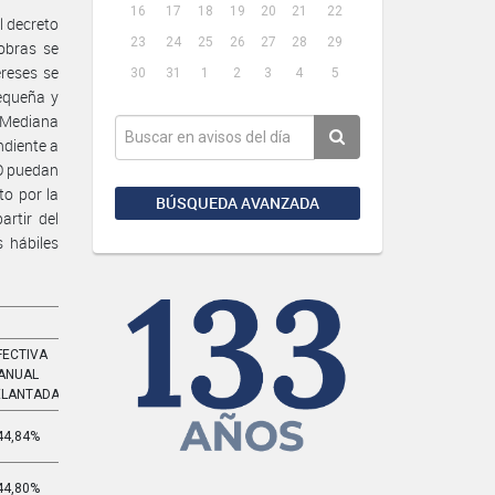
16
17
18
19
20
21
22
l decreto
23
24
25
26
27
28
29
obras se
ereses se
30
31
1
2
3
4
5
equeña y
 Mediana
ndiente a
NO puedan
o por la
BÚSQUEDA AVANZADA
rtir del
 hábiles
FECTIVA
EFECTIVA
ANUAL
MENSUAL
ELANTADA
ADELANTADA
44,84%
4,772%
44,80%
4,766%