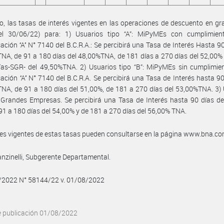
, las tasas de interés vigentes en las operaciones de descuento en gra
del 30/06/22) para: 1) Usuarios tipo “A”: MiPyMEs con cumplimien
ción ‘‘A’’ N° 7140 del B.C.R.A.: Se percibirá una Tasa de Interés Hasta 90
NA, de 91 a 180 días del 48,00%TNA, de 181 días a 270 días del 52,00%
as-SGR- del 49,50%TNA. 2) Usuarios tipo “B”: MiPyMEs sin cumplimien
ción ‘‘A’’ N° 7140 del B.C.R.A. Se percibirá una Tasa de Interés hasta 90
NA, de 91 a 180 días del 51,00%, de 181 a 270 días del 53,00%TNA. 3)
: Grandes Empresas. Se percibirá una Tasa de Interés hasta 90 días d
91 a 180 días del 54,00% y de 181 a 270 días del 56,00% TNA.
les vigentes de estas tasas pueden consultarse en la página www.bna.co
nzinelli, Subgerente Departamental.
8/2022 N° 58144/22 v. 01/08/2022
e publicación 01/08/2022