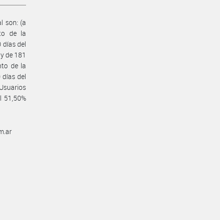
l son: (a
to de la
 días del
 y de 181
to de la
 días del
 Usuarios
el 51,50%
m.ar