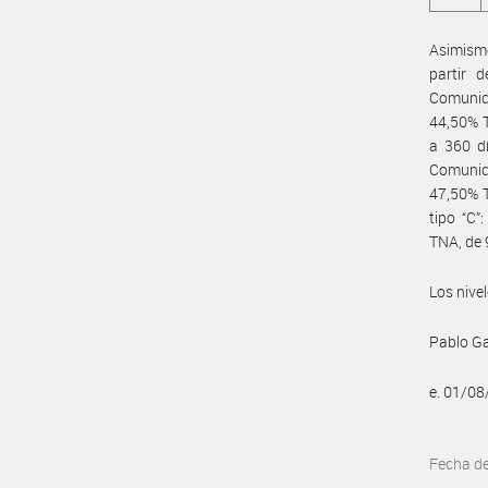
Asimismo
partir 
Comunica
44,50% T
a 360 dí
Comunica
47,50% T
tipo “C”
TNA, de 
Los nive
Pablo Ga
e. 01/0
Fecha d