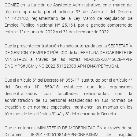
GOMEZ en la función de Asistente Administrativo, en el marco del
régimen aprobado por el artículo 9º del Anexo I del Decreto
N° 1421/02, reglamentario de la Ley Marco de Regulación de
Empleo Público Nacional Nº 25.164, por el período comprendido
entre el 1° de junio de 2022 y el 31 de diciembre de 2022.
Que la presente contratación ha sido autorizada por la SECRETARÍA
DE GESTIÓN Y EMPLEO PÚBLICO de la JEFATURA DE GABINETE DE
MINISTROS a través de las Notas NO-2022-50745628-APN-
DNGIYPS#JGM y NO-2022-51122383-APN-DNAYPEP#JGM.
Que el artículo 5° del Decreto N° 355/17, sustituido por el artículo 4°
del Decreto N° 859/18 establece que los organismos
descentralizados con facultades relacionadas con la
administración de su personal establecidas en sus normas de
creación o en normas especiales, mantienen las mismas en los
términos de los artículos 3°, 4° y 8° del mencionado Decreto.
Que el entonces MINISTERIO DE MODERNIZACIÓN a través de su
Dictamen IF-2017-32619814-APN-ONEP#MM se expidió