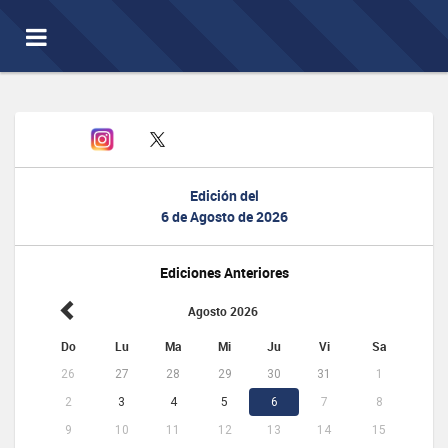
Toggle
navigation
Edición del
6 de Agosto de 2026
Ediciones Anteriores
Agosto 2026
Do
Lu
Ma
Mi
Ju
Vi
Sa
26
27
28
29
30
31
1
2
3
4
5
6
7
8
9
10
11
12
13
14
15