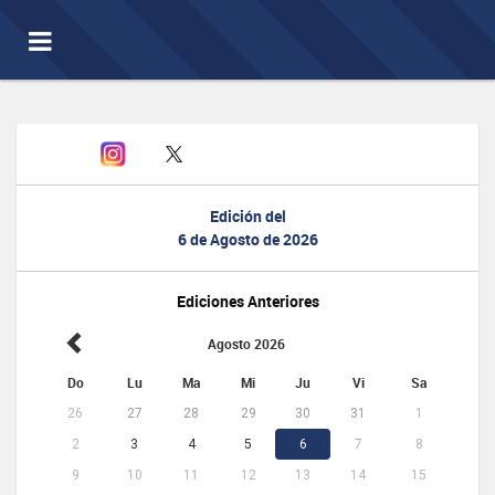
Toggle
navigation
Edición del
6 de Agosto de 2026
Ediciones Anteriores
Agosto 2026
Do
Lu
Ma
Mi
Ju
Vi
Sa
26
27
28
29
30
31
1
2
3
4
5
6
7
8
9
10
11
12
13
14
15