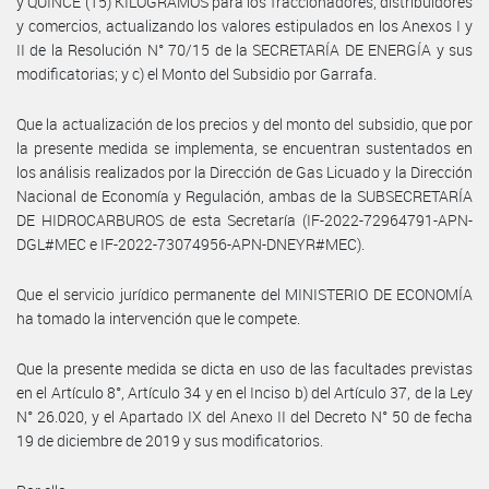
y QUINCE (15) KILOGRAMOS para los fraccionadores, distribuidores
y comercios, actualizando los valores estipulados en los Anexos I y
II de la Resolución N° 70/15 de la SECRETARÍA DE ENERGÍA y sus
modificatorias; y c) el Monto del Subsidio por Garrafa.
Que la actualización de los precios y del monto del subsidio, que por
la presente medida se implementa, se encuentran sustentados en
los análisis realizados por la Dirección de Gas Licuado y la Dirección
Nacional de Economía y Regulación, ambas de la SUBSECRETARÍA
DE HIDROCARBUROS de esta Secretaría (IF-2022-72964791-APN-
DGL#MEC e IF-2022-73074956-APN-DNEYR#MEC).
Que el servicio jurídico permanente del MINISTERIO DE ECONOMÍA
ha tomado la intervención que le compete.
Que la presente medida se dicta en uso de las facultades previstas
en el Artículo 8°, Artículo 34 y en el Inciso b) del Artículo 37, de la Ley
N° 26.020, y el Apartado IX del Anexo II del Decreto N° 50 de fecha
19 de diciembre de 2019 y sus modificatorios.