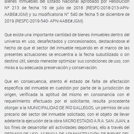
Bienes Inmuebles del Estado Nacional aprobado por Resolución
Nº 213 de fecha 19 de julio de 2018 (RESFC-2018-213-APN-
AABE#JGM) y su modificatoria N° 540 de fecha 5 de diciembre de
2019 (RESFC-2019-540- APN-AABE#JGM).
Que existe una importante cantidad de bienes inmuebles dentro del
universo en uso, desafectados y concesionados, destacándose el
hecho de que el sector del inmueble requerido en el marco de las
presentes actuaciones se encuentra a la fecha subutilizado o sin
destino útil, siendo menester optimizar sus condiciones de uso, con
miras a su adecuada preservación y conservación.
Que en consecuencia, atento el estado de falta de afectación
específica del inmueble en cuestión por parte de la jurisdicción de
origen, verificada la aptitud del mismo en consonancia con el
requerimiento efectuado por el solicitante, resulta procedente
otorgar a la MUNICIPALIDAD DE RÍO GALLEGOS, un permiso de uso
precario del sector del inmueble solicitado, con el objeto de llevar
adelante la ejecución de la obra MICRO ESTADIO A.R.A. SAN JUAN, a
los fines de desarrollar allí actividades deportivas, ello a través del
PERMISO DE USO- AGENCIA DE ADMINISTRACIÓN DE BIENES DEL