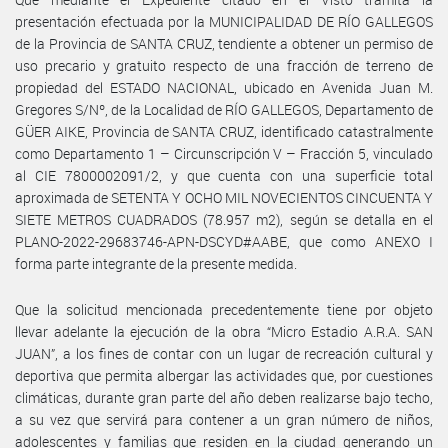
presentación efectuada por la MUNICIPALIDAD DE RÍO GALLEGOS
de la Provincia de SANTA CRUZ, tendiente a obtener un permiso de
uso precario y gratuito respecto de una fracción de terreno de
propiedad del ESTADO NACIONAL, ubicado en Avenida Juan M.
Gregores S/Nº, de la Localidad de RÍO GALLEGOS, Departamento de
GÜER AIKE, Provincia de SANTA CRUZ, identificado catastralmente
como Departamento 1 – Circunscripción V – Fracción 5, vinculado
al CIE 7800002091/2, y que cuenta con una superficie total
aproximada de SETENTA Y OCHO MIL NOVECIENTOS CINCUENTA Y
SIETE METROS CUADRADOS (78.957 m2), según se detalla en el
PLANO-2022-29683746-APN-DSCYD#AABE, que como ANEXO I
forma parte integrante de la presente medida.
Que la solicitud mencionada precedentemente tiene por objeto
llevar adelante la ejecución de la obra “Micro Estadio A.R.A. SAN
JUAN”, a los fines de contar con un lugar de recreación cultural y
deportiva que permita albergar las actividades que, por cuestiones
climáticas, durante gran parte del año deben realizarse bajo techo,
a su vez que servirá para contener a un gran número de niños,
adolescentes y familias que residen en la ciudad generando un