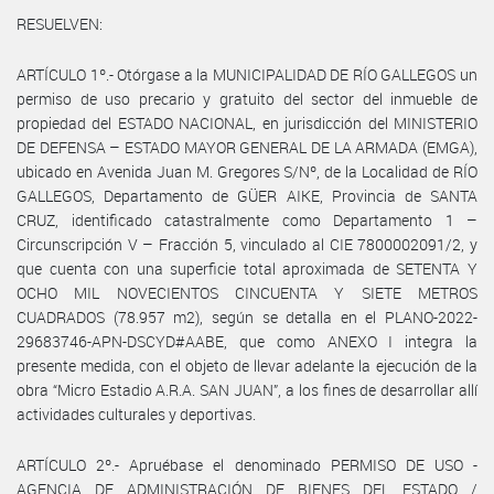
RESUELVEN:
ARTÍCULO 1º.- Otórgase a la MUNICIPALIDAD DE RÍO GALLEGOS un
permiso de uso precario y gratuito del sector del inmueble de
propiedad del ESTADO NACIONAL, en jurisdicción del MINISTERIO
DE DEFENSA – ESTADO MAYOR GENERAL DE LA ARMADA (EMGA),
ubicado en Avenida Juan M. Gregores S/Nº, de la Localidad de RÍO
GALLEGOS, Departamento de GÜER AIKE, Provincia de SANTA
CRUZ, identificado catastralmente como Departamento 1 –
Circunscripción V – Fracción 5, vinculado al CIE 7800002091/2, y
que cuenta con una superficie total aproximada de SETENTA Y
OCHO MIL NOVECIENTOS CINCUENTA Y SIETE METROS
CUADRADOS (78.957 m2), según se detalla en el PLANO-2022-
29683746-APN-DSCYD#AABE, que como ANEXO I integra la
presente medida, con el objeto de llevar adelante la ejecución de la
obra “Micro Estadio A.R.A. SAN JUAN”, a los fines de desarrollar allí
actividades culturales y deportivas.
ARTÍCULO 2º.- Apruébase el denominado PERMISO DE USO -
AGENCIA DE ADMINISTRACIÓN DE BIENES DEL ESTADO /