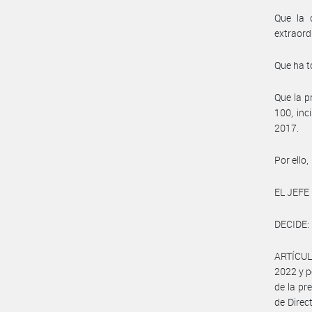
Que la 
extraord
Que ha t
Que la p
100, inc
2017.
Por ello,
EL JEFE
DECIDE:
ARTÍCULO
2022 y p
de la pr
de Direc