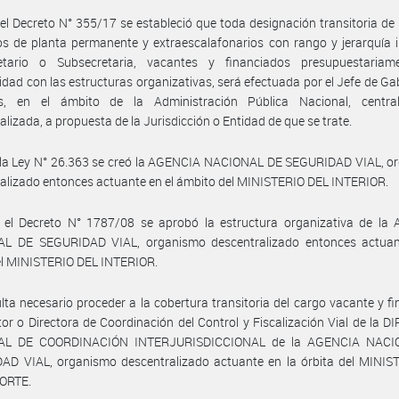
el Decreto N° 355/17 se estableció que toda designación transitoria de
s de planta permanente y extraescalafonarios con rango y jerarquía i
etario o Subsecretaria, vacantes y financiados presupuestariam
dad con las estructuras organizativas, será efectuada por el Jefe de Ga
os, en el ámbito de la Administración Pública Nacional, centra
alizada, a propuesta de la Jurisdicción o Entidad de que se trate.
 la Ley N° 26.363 se creó la AGENCIA NACIONAL DE SEGURIDAD VIAL, o
alizado entonces actuante en el ámbito del MINISTERIO DEL INTERIOR.
 el Decreto N° 1787/08 se aprobó la estructura organizativa de la
L DE SEGURIDAD VIAL, organismo descentralizado entonces actuan
el MINISTERIO DEL INTERIOR.
lta necesario proceder a la cobertura transitoria del cargo vacante y f
tor o Directora de Coordinación del Control y Fiscalización Vial de la 
AL DE COORDINACIÓN INTERJURISDICCIONAL de la AGENCIA NACI
AD VIAL, organismo descentralizado actuante en la órbita del MINIS
ORTE.