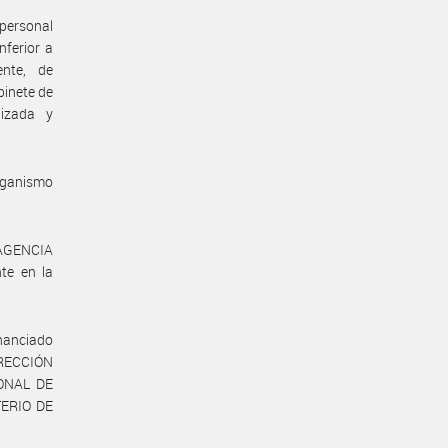
 personal
nferior a
ente, de
binete de
lizada y
rganismo
 AGENCIA
te en la
inanciado
DIRECCIÓN
ONAL DE
TERIO DE