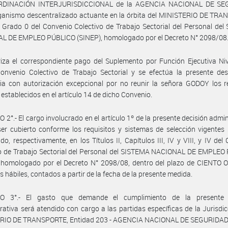
RDINACIÓN INTERJURISDICCIONAL de la AGENCIA NACIONAL DE SE
ganismo descentralizado actuante en la órbita del MINISTERIO DE TRA
- Grado 0 del Convenio Colectivo de Trabajo Sectorial del Personal de
L DE EMPLEO PÚBLICO (SINEP), homologado por el Decreto N° 2098/08
iza el correspondiente pago del Suplemento por Función Ejecutiva Nive
onvenio Colectivo de Trabajo Sectorial y se efectúa la presente des
ria con autorización excepcional por no reunir la señora GODOY los r
establecidos en el artículo 14 de dicho Convenio.
 2°.- El cargo involucrado en el artículo 1º de la presente decisión admin
er cubierto conforme los requisitos y sistemas de selección vigentes
ido, respectivamente, en los Títulos II, Capítulos III, IV y VIII, y IV del
vo de Trabajo Sectorial del Personal del SISTEMA NACIONAL DE EMPLEO
, homologado por el Decreto N° 2098/08, dentro del plazo de CIENTO
as hábiles, contados a partir de la fecha de la presente medida.
O 3°.- El gasto que demande el cumplimiento de la presente 
rativa será atendido con cargo a las partidas específicas de la Jurisdic
RIO DE TRANSPORTE, Entidad 203 - AGENCIA NACIONAL DE SEGURIDAD