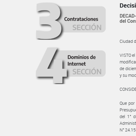
Decis
DECAD-
del Con
Ciudad 
VISTO el
modifica
de dicie
y su mod
CONSID
Que por 
Presupue
del 1° d
Adminis
N° 24.15