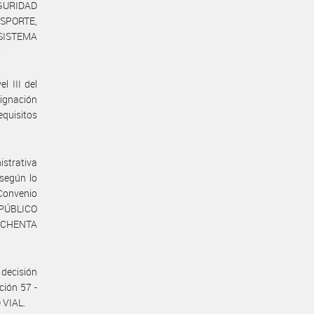
GURIDAD
NSPORTE,
l SISTEMA
.
l III del
ignación
equisitos
istrativa
 según lo
 Convenio
 PÚBLICO
 OCHENTA
decisión
ción 57 -
 VIAL.