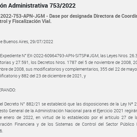
ión Administrativa 753/2022
2022-753-APN-JGM - Dase por designada Directora de Coordi
trol y Fiscalización Vial.
de Buenos Aires, 29/07/2022
 Expediente N° EX-2022-60964793-APN-SITSP#JGM, las Leyes Nros. 26.3
torias y 27.591, los Decretos Nros. 1787 del 5 de noviembre de 2008, 2
mbre de 2008, sus modificatorios y complementarios, 355 del 22 de may
ificatorio y 882 del 23 de diciembre de 2021, y
ERANDO:
el Decreto N° 882/21 se estableció que las disposiciones de la Ley Nº 
sto General de la Administración Nacional para el Ejercicio 2021 regirán
e enero de 2022, en virtud de lo establecido por el artículo 27 de 
tración Financiera y de los Sistemas de Control del Sector Público 
6.