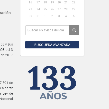
16
17
18
19
20
21
22
23
24
25
26
27
28
29
nación
30
31
1
2
3
4
5
63 y sus
BÚSQUEDA AVANZADA
098 del 3
o de 2017
27.591 de
 a partir
la Ley de
Nacional