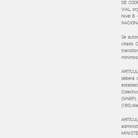
DE COO
VIAL, or
Nivel B 
NACIONA
Se autor
citado C
transito
mínimos 
ARTÍCULO
deberá s
establec
Colecti
(SINEP)
(180) dí
ARTÍCUL
administ
MINISTE