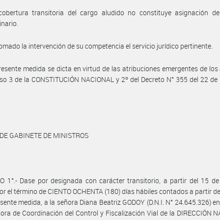
cobertura transitoria del cargo aludido no constituye asignación de
inario.
omado la intervención de su competencia el servicio jurídico pertinente.
resente medida se dicta en virtud de las atribuciones emergentes de los 
iso 3 de la CONSTITUCIÓN NACIONAL y 2º del Decreto N° 355 del 22 de
 DE GABINETE DE MINISTROS
 1°.- Dase por designada con carácter transitorio, a partir del 15 de
or el término de CIENTO OCHENTA (180) días hábiles contados a partir de
esente medida, a la señora Diana Beatriz GODOY (D.N.I. N° 24.645.326) en
tora de Coordinación del Control y Fiscalización Vial de la DIRECCIÓN