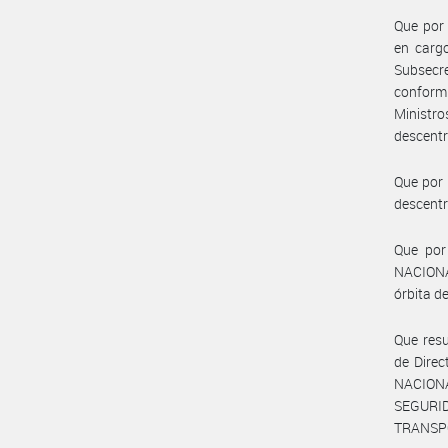
Que por 
en cargo
Subsecr
conformi
Ministr
descentr
Que por
descentr
Que por
NACIONA
órbita d
Que resu
de Direc
NACION
SEGURID
TRANSP