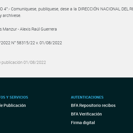
O 4°.- Comuníquese, publíquese, dese a la DIRECCIÓN NACIONAL DEL 
y archívese.
s Manzur - Alexis Raúl Guerrera
8/2022 N° 58315/22 v. 01/08/2022
e publicación 01/08/2022
OS Y SERVICIOS
AUTENTICACIONES
de Publicación
BFA Repositorio recibos
BFA Verificación
Firma digital