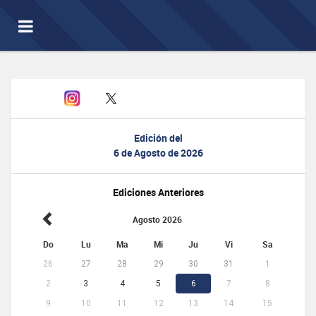
Toggle
navigation
Edición del
6 de Agosto de 2026
Ediciones Anteriores
Agosto 2026
Do
Lu
Ma
Mi
Ju
Vi
Sa
26
27
28
29
30
31
1
2
3
4
5
6
7
8
9
10
11
12
13
14
15