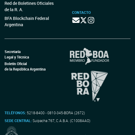
Red de Boletines Oficiales
de la R. A.
CONTACTO
BFA Blockchain Federal
Argentina
Secretaría
Legal y Técnica
Boletín Oficial
de la República Argentina
TELÉFONOS:
5218-8400 - 0810-345-BORA (2672)
SEDE CENTRAL:
Suipacha 767, C.A.B.A. (C1008AAO)