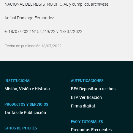
NACIONAL DEL REGISTRO OFICIAL y cumplido, archívese.
Aníbal Domingo Fernández
e. 18/07/2022 N° 54749/22 v. 18/07/2022
Fecha de publicación 18/07/2022
INSTITUCIONAL
AUTENTICACIONES
Misión, Visión e Historia
BFA Repositorio recibos
BFA Verificación
PRODUCTOS Y SERVICIOS
Firma digital
Tarifas de Publicación
FAQ Y TUTORIALES
SITIOS DE INTERÉS
Preguntas Frecuentes