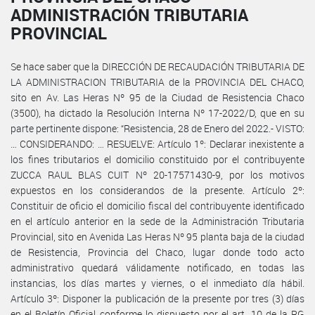
ADMINISTRACIÓN TRIBUTARIA
PROVINCIAL
Se hace saber que la DIRECCIÓN DE RECAUDACIÓN TRIBUTARIA DE
LA ADMINISTRACION TRIBUTARIA de la PROVINCIA DEL CHACO,
sito en Av. Las Heras Nº 95 de la Ciudad de Resistencia Chaco
(3500), ha dictado la Resolución Interna Nº 17-2022/D, que en su
parte pertinente dispone: “Resistencia, 28 de Enero del 2022.- VISTO:
… CONSIDERANDO: … RESUELVE: Artículo 1º: Declarar inexistente a
los fines tributarios el domicilio constituido por el contribuyente
ZUCCA RAUL BLAS CUIT Nº 20-17571430-9, por los motivos
expuestos en los considerandos de la presente. Artículo 2º:
Constituir de oficio el domicilio fiscal del contribuyente identificado
en el artículo anterior en la sede de la Administración Tributaria
Provincial, sito en Avenida Las Heras Nº 95 planta baja de la ciudad
de Resistencia, Provincia del Chaco, lugar donde todo acto
administrativo quedará válidamente notificado, en todas las
instancias, los días martes y viernes, o el inmediato día hábil.
Artículo 3º: Disponer la publicación de la presente por tres (3) días
en el Boletín Oficial conforme lo dispuesto por el art. 10 de la RG