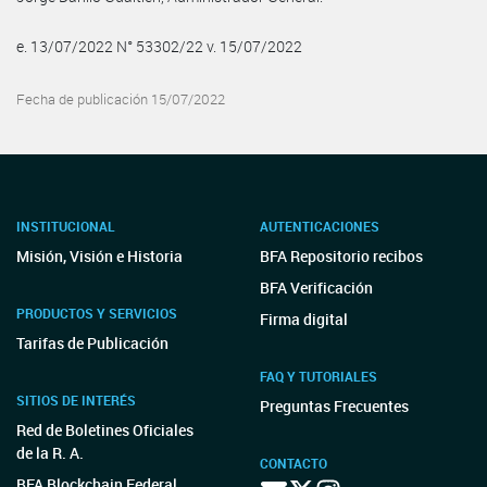
e. 13/07/2022 N° 53302/22 v. 15/07/2022
Fecha de publicación 15/07/2022
INSTITUCIONAL
AUTENTICACIONES
Misión, Visión e Historia
BFA Repositorio recibos
BFA Verificación
PRODUCTOS Y SERVICIOS
Firma digital
Tarifas de Publicación
FAQ Y TUTORIALES
SITIOS DE INTERÉS
Preguntas Frecuentes
Red de Boletines Oficiales
de la R. A.
CONTACTO
BFA Blockchain Federal