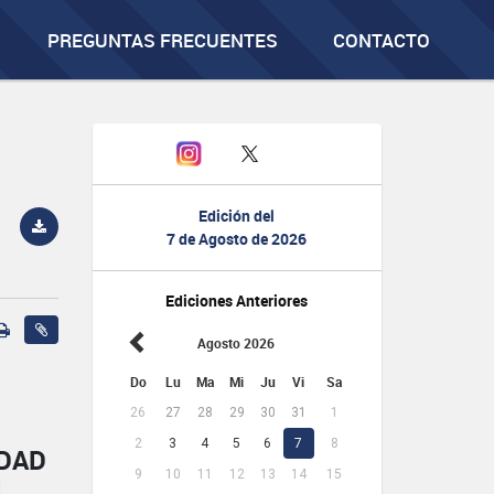
PREGUNTAS FRECUENTES
CONTACTO
Edición del
7 de Agosto de 2026
Ediciones Anteriores
Agosto 2026
Do
Lu
Ma
Mi
Ju
Vi
Sa
26
27
28
29
30
31
1
2
3
4
5
6
7
8
IDAD
9
10
11
12
13
14
15
L