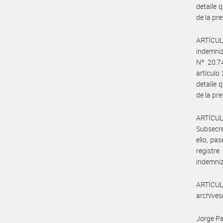
detalle
de la pre
ARTÍCULO
indemniz
Nº 20.7
artículo
detalle
de la pre
ARTÍCUL
Subsecre
ello, pa
registr
indemniz
ARTÍCULO
archíves
Jorge Pa