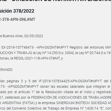
sición 378/2022
2-378-APN-DNL#MT
de Buenos Aires, 02/05/2022
l EX-2019-107746473- -APN-DGDMT#MPYT Registro del entonces MI
CCION Y TRABAJO, la Ley Nº 14.250 (t.o. 2004), la Ley Nº 20.744 (t.o.19
atorias, la RESOL-2021-118-APN-ST#MT, y
ERANDO:
las páginas 3 y 5 del IF-2019-107834425-APN-DGDMT#MPYT del 
73- -APNDGDMT#MPYT obran las escalas salariales que integran el
do por el artículo 1° de la Resolución citada en el Visto y registrad
21, celebrado por la FEDERACIÓN DE ASOCIACIONES DE TRABAJADOR
 ARGENTINA (FATSA) y la empresa SINERGIUM BIOTECH SOCIEDAD 
rco del Convenio Colectivo de Trabajo de Empresa N° 1426/14 “E”, co