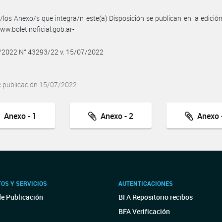
/los Anexo/s que integra/n este(a) Disposición se publican en la edició
w.boletinoficial.gob.ar-
7/2022 N° 43293/22 v. 15/07/2022
e publicación 15/07/2022
Anexo - 1
Anexo - 2
Anexo -
OS Y SERVICIOS
AUTENTICACIONES
de Publicación
BFA Repositorio recibos
BFA Verificación