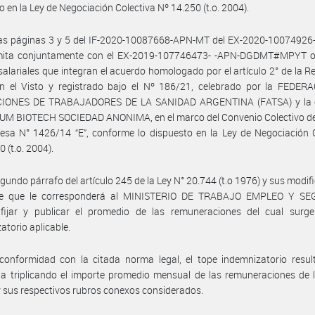
o en la Ley de Negociación Colectiva Nº 14.250 (t.o. 2004).
las páginas 3 y 5 del IF-2020-10087668-APN-MT del EX-2020-1007492
mita conjuntamente con el EX-2019-107746473- -APN-DGDMT#MPYT o
salariales que integran el acuerdo homologado por el artículo 2° de la R
en el Visto y registrado bajo el Nº 186/21, celebrado por la FEDER
IONES DE TRABAJADORES DE LA SANIDAD ARGENTINA (FATSA) y la
UM BIOTECH SOCIEDAD ANONIMA, en el marco del Convenio Colectivo de
sa N° 1426/14 “E”, conforme lo dispuesto en la Ley de Negociación C
 (t.o. 2004).
egundo párrafo del artículo 245 de la Ley N° 20.744 (t.o 1976) y sus modifi
ce que le corresponderá al MINISTERIO DE TRABAJO EMPLEO Y S
fijar y publicar el promedio de las remuneraciones del cual surge
atorio aplicable.
onformidad con la citada norma legal, el tope indemnizatorio result
a triplicando el importe promedio mensual de las remuneraciones de 
 y sus respectivos rubros conexos considerados.