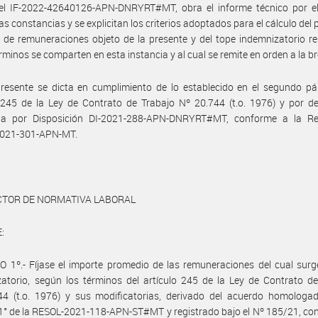
el IF-2022-42640126-APN-DNRYRT#MT, obra el informe técnico por el
las constancias y se explicitan los criterios adoptados para el cálculo del
de remuneraciones objeto de la presente y del tope indemnizatorio re
rminos se comparten en esta instancia y al cual se remite en orden a la b
resente se dicta en cumplimiento de lo establecido en el segundo pá
 245 de la Ley de Contrato de Trabajo Nº 20.744 (t.o. 1976) y por d
da por Disposición DI-2021-288-APN-DNRYRT#MT, conforme a la Re
021-301-APN-MT.
ECTOR DE NORMATIVA LABORAL
:
 1º.- Fíjase el importe promedio de las remuneraciones del cual surg
atorio, según los términos del artículo 245 de la Ley de Contrato d
44 (t.o. 1976) y sus modificatorias, derivado del acuerdo homologad
 1° de la RESOL-2021-118-APN-ST#MT y registrado bajo el Nº 185/21, co