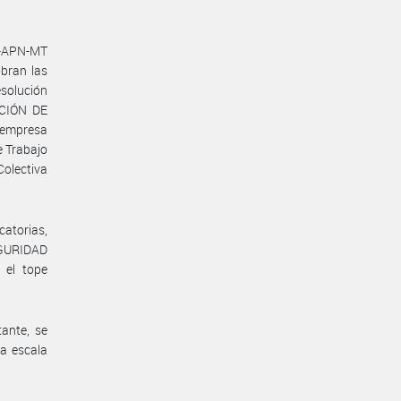
6-APN-MT
bran las
esolución
ACIÓN DE
 empresa
 Trabajo
olectiva
catorias,
EGURIDAD
 el tope
ante, se
la escala