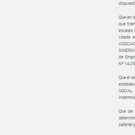
dispuest
Que en 
que tra
escalas 
citada 
ASOCIAC
SINERGI
de Empre
Nº 14.250
Que el s
estable
SOCIAL 
indemniz
Que de c
determin
salarial