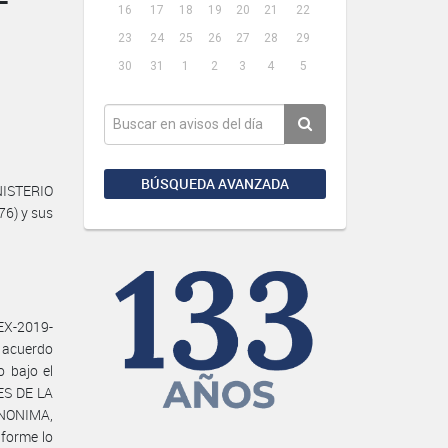
16
17
18
19
20
21
22
23
24
25
26
27
28
29
30
31
1
2
3
4
5
BÚSQUEDA AVANZADA
NISTERIO
76) y sus
EX-2019-
 acuerdo
o bajo el
ES DE LA
ANONIMA,
nforme lo