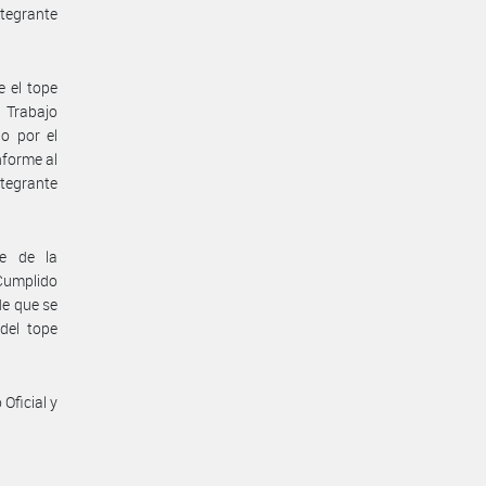
tegrante
e el tope
e Trabajo
o por el
nforme al
tegrante
te de la
 Cumplido
de que se
del tope
Oficial y