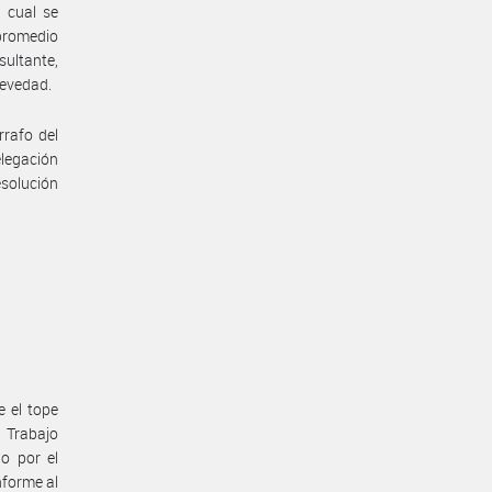
 cual se
 promedio
sultante,
revedad.
rrafo del
elegación
solución
e el tope
e Trabajo
o por el
nforme al