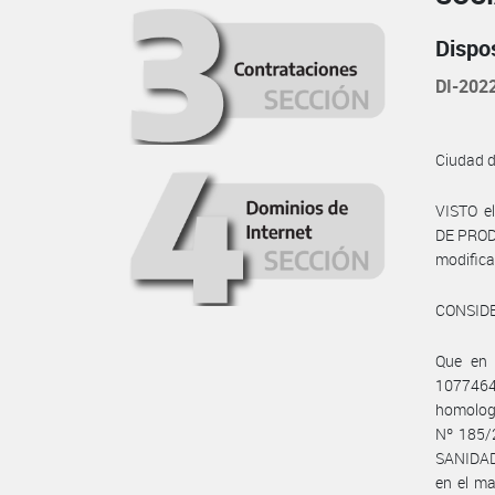
Dispo
DI-202
Ciudad 
VISTO e
DE PRODU
modific
CONSID
Que en 
1077464
homologa
Nº 185/
SANIDAD
en el ma