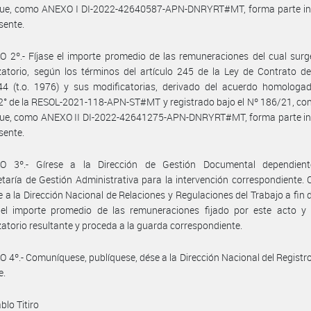
 que, como ANEXO I DI-2022-42640587-APN-DNRYRT#MT, forma parte in
sente.
 2º.- Fíjase el importe promedio de las remuneraciones del cual surg
atorio, según los términos del artículo 245 de la Ley de Contrato d
44 (t.o. 1976) y sus modificatorias, derivado del acuerdo homologad
 2° de la RESOL-2021-118-APN-ST#MT y registrado bajo el Nº 186/21, co
 que, como ANEXO II DI-2022-42641275-APN-DNRYRT#MT, forma parte in
sente.
O 3º.- Gírese a la Dirección de Gestión Documental dependien
taría de Gestión Administrativa para la intervención correspondiente.
se a la Dirección Nacional de Relaciones y Regulaciones del Trabajo a fin 
e el importe promedio de las remuneraciones fijado por este acto y 
atorio resultante y proceda a la guarda correspondiente.
 4º.- Comuníquese, publíquese, dése a la Dirección Nacional del Registro 
e.
blo Titiro