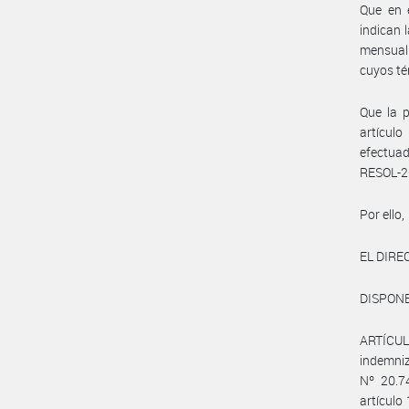
Que en 
indican 
mensual 
cuyos té
Que la p
artículo
efectua
RESOL-2
Por ello,
EL DIR
DISPONE
ARTÍCULO
indemniz
Nº 20.7
artículo