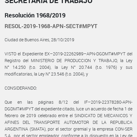
SECRETARÍA DE TRABAJO
Resolución 1968/2019
RESOL-2019-1968-APN-SECT#MPYT
Ciudad de Buenos Aires, 28/10/2019
VISTO el Expediente EX–2019-22262989–APN-DGDMT#MPYT del
Registro del MINISTERIO DE PRODUCCION Y TRABAJO, la Ley
N° 14.250 (t.o. 2004), la Ley N° 20.744 (t.o. 1976) y sus
modificatorias, la Ley N° 23.546 (t.o. 2004), y
CONSIDERANDO:
Que en las páginas 8/12 del IF–2019-22378280-APN-
DGDMT#MPYT del expediente citado, luce un acuerdo de fecha 1 de
febrero de 2019 celebrado entre el SINDICATO DE MECANICOS Y
AFINES DEL TRANSPORTE AUTOMOTOR DE LA REPUBLICA
ARGENTINA (SMATA), por el sector gremial y la empresa CON-SER
S.A., por el sector empleador, conforme a lo dispuesto en la Ley de