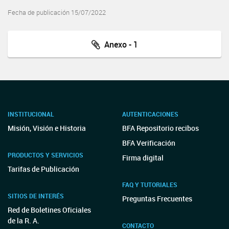
Fecha de publicación 15/07/2022
Anexo - 1
INSTITUCIONAL
AUTENTICACIONES
Misión, Visión e Historia
BFA Repositorio recibos
BFA Verificación
PRODUCTOS Y SERVICIOS
Firma digital
Tarifas de Publicación
FAQ Y TUTORIALES
SITIOS DE INTERÉS
Preguntas Frecuentes
Red de Boletines Oficiales
de la R. A.
CONTACTO