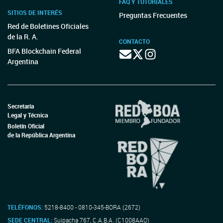
FAQ Y TUTORIALES
SITIOS DE INTERÉS
Preguntas Frecuentes
Red de Boletines Oficiales
de la R. A.
CONTACTO
BFA Blockchain Federal
Argentina
Secretaría
Legal y Técnica
Boletín Oficial
de la República Argentina
TELÉFONOS:
5218-8400 - 0810-345-BORA (2672)
SEDE CENTRAL:
Suipacha 767, C.A.B.A. (C1008AAO)