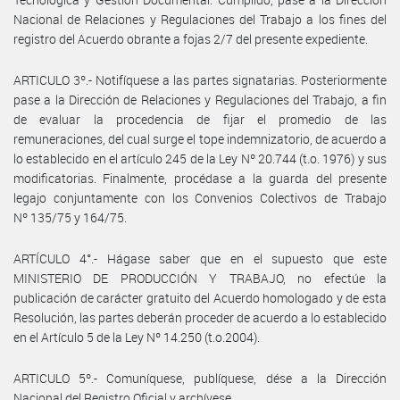
Nacional de Relaciones y Regulaciones del Trabajo a los fines del
registro del Acuerdo obrante a fojas 2/7 del presente expediente.
ARTICULO 3º.- Notifíquese a las partes signatarias. Posteriormente
pase a la Dirección de Relaciones y Regulaciones del Trabajo, a fin
de evaluar la procedencia de fijar el promedio de las
remuneraciones, del cual surge el tope indemnizatorio, de acuerdo a
lo establecido en el artículo 245 de la Ley Nº 20.744 (t.o. 1976) y sus
modificatorias. Finalmente, procédase a la guarda del presente
legajo conjuntamente con los Convenios Colectivos de Trabajo
Nº 135/75 y 164/75.
ARTÍCULO 4°.- Hágase saber que en el supuesto que este
MINISTERIO DE PRODUCCIÓN Y TRABAJO, no efectúe la
publicación de carácter gratuito del Acuerdo homologado y de esta
Resolución, las partes deberán proceder de acuerdo a lo establecido
en el Artículo 5 de la Ley Nº 14.250 (t.o.2004).
ARTICULO 5º.- Comuníquese, publíquese, dése a la Dirección
Nacional del Registro Oficial y archívese.