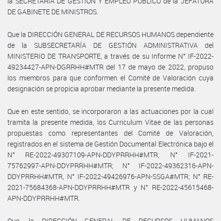
la SECRETARÍA DE GESTIÓN Y EMPLEO PÚBLICO de la JEFATURA
DE GABINETE DE MINISTROS.
Que la DIRECCIÓN GENERAL DE RECURSOS HUMANOS dependiente
de la SUBSECRETARÍA DE GESTIÓN ADMINISTRATIVA del
MINISTERIO DE TRANSPORTE, a través de su Informe N° IF-2022-
49234427-APN-DGRRHH#MTR del 17 de mayo de 2022, propuso
los miembros para que conformen el Comité de Valoración cuya
designación se propicia aprobar mediante la presente medida.
Que en este sentido, se incorporaron a las actuaciones por la cual
tramita la presente medida, los Curriculum Vitae de las personas
propuestas como representantes del Comité de Valoración,
registrados en el sistema de Gestión Documental Electrónica bajo el
N° RE-2022-49307109-APN-DDYPRRHH#MTR; N° IF-2021-
75762997-APN-DDYPRRHH#MTR; N° IF-2022-49362316-APN-
DDYPRRHH#MTR, N° IF-2022-49426976-APN-SSGA#MTR; N° RE-
2021-75684368-APN-DDYPRRHH#MTR y N° RE-2022-45615468-
APN-DDYPRRHH#MTR.
Que, la DIRECCIÓN GENERAL DE RECURSOS HUMANOS