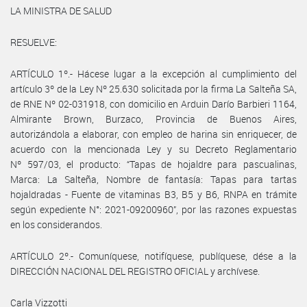
LA MINISTRA DE SALUD
RESUELVE:
ARTÍCULO 1º.- Hácese lugar a la excepción al cumplimiento del
artículo 3º de la Ley Nº 25.630 solicitada por la firma La Salteña SA,
de RNE Nº 02-031918, con domicilio en Arduin Darío Barbieri 1164,
Almirante Brown, Burzaco, Provincia de Buenos Aires,
autorizándola a elaborar, con empleo de harina sin enriquecer, de
acuerdo con la mencionada Ley y su Decreto Reglamentario
Nº 597/03, el producto: “Tapas de hojaldre para pascualinas,
Marca: La Salteña, Nombre de fantasía: Tapas para tartas
hojaldradas - Fuente de vitaminas B3, B5 y B6, RNPA en trámite
según expediente N°: 2021-09200960”, por las razones expuestas
en los considerandos.
ARTÍCULO 2º.- Comuníquese, notifíquese, publíquese, dése a la
DIRECCIÓN NACIONAL DEL REGISTRO OFICIAL y archívese.
Carla Vizzotti