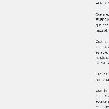
APN-SE
Que med
ENERGÍA
que coad
natural.
Que medi
HIDROC
establec
asisten
SECRETA
Que las 
han aco
Que la 
HIDROCA
económi
compens