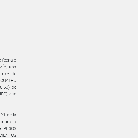
e fecha 5
MÍA, una
al mes de
Y CUATRO
,53), de
MEC) que
/21 de la
conómica
de PESOS
CIENTOS