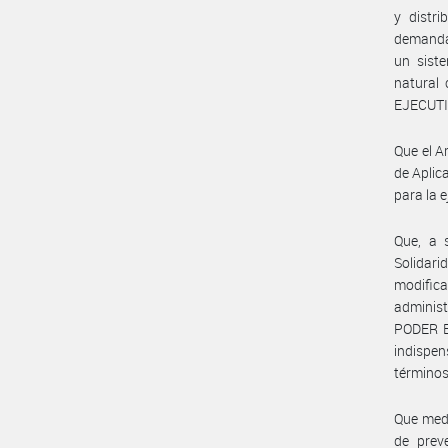
y distri
demanda 
un siste
natural 
EJECUTI
Que el A
de Aplic
para la 
Que, a 
Solidari
modifica
administ
PODER E
indispen
términos
Que medi
de prev