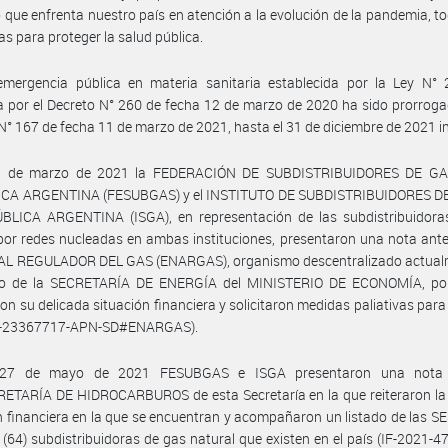
o que enfrenta nuestro país en atención a la evolución de la pandemia, to
as para proteger la salud pública.
emergencia pública en materia sanitaria establecida por la Ley N° 
 por el Decreto N° 260 de fecha 12 de marzo de 2020 ha sido prorroga
N° 167 de fecha 11 de marzo de 2021, hasta el 31 de diciembre de 2021 in
8 de marzo de 2021 la FEDERACIÓN DE SUBDISTRIBUIDORES DE G
CA ARGENTINA (FESUBGAS) y el INSTITUTO DE SUBDISTRIBUIDORES D
BLICA ARGENTINA (ISGA), en representación de las subdistribuidora
por redes nucleadas en ambas instituciones, presentaron una nota ant
L REGULADOR DEL GAS (ENARGAS), organismo descentralizado actual
to de la SECRETARÍA DE ENERGÍA del MINISTERIO DE ECONOMÍA, por
on su delicada situación financiera y solicitaron medidas paliativas para 
1-23367717-APN-SD#ENARGAS).
 27 de mayo de 2021 FESUBGAS e ISGA presentaron una nota 
ETARÍA DE HIDROCARBUROS de esta Secretaría en la que reiteraron la 
n financiera en la que se encuentran y acompañaron un listado de las 
64) subdistribuidoras de gas natural que existen en el país (IF-2021-