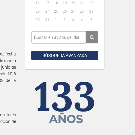
16
17
18
19
20
21
22
23
24
25
26
27
28
29
30
31
1
2
3
4
5
de fecha
BÚSQUEDA AVANZADA
de marzo
 junio de
ión N° 6
S de la
e interés
moción de