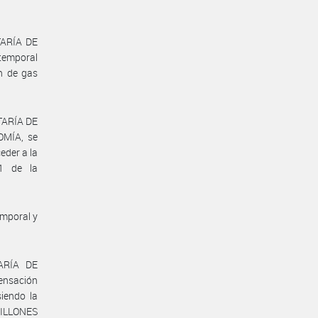
TARÍA DE
temporal
ón de gas
ETARÍA DE
MÍA, se
eder a la
21 de la
emporal y
TARÍA DE
ensación
iendo la
MILLONES