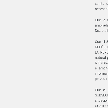
sanitari
necesari
Que la 
ampliada
Decreto 
Que el 
REPÚBLI
LA REPÚ
natural 
NACIONA
el ámbi
informar
(IF-202
Que el
SUBSECR
situació
CUATRO (