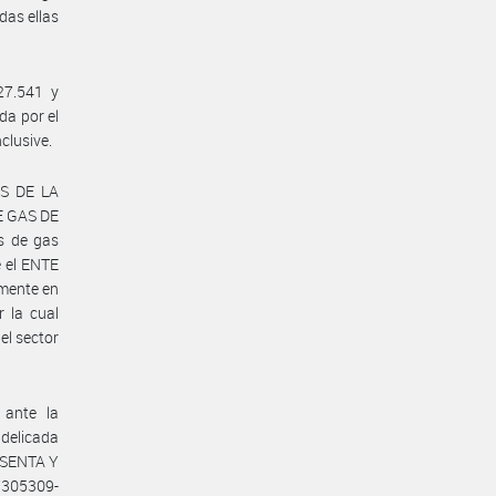
das ellas
27.541 y
da por el
clusive.
AS DE LA
E GAS DE
s de gas
e el ENTE
mente en
 la cual
el sector
ante la
delicada
SESENTA Y
47305309-