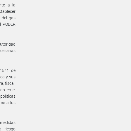
ento a la
stablecer
 del gas
 el PODER
Autoridad
ecesarias
7.541 de
ica y sus
, fiscal,
ron en el
olíticas
rme a los
o medidas
l riesgo