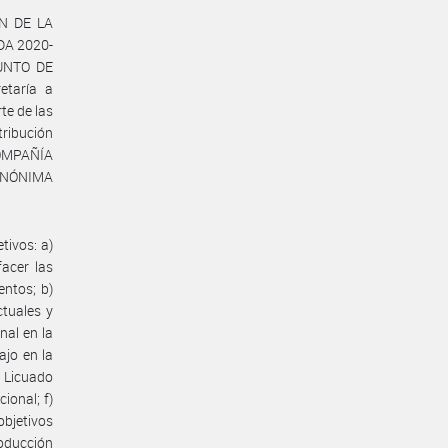
ÓN DE LA
A 2020-
PUNTO DE
etaría a
te de las
tribución
COMPAÑÍA
ANÓNIMA
tivos: a)
facer las
entos; b)
ctuales y
nal en la
ajo en la
l Licuado
ional; f)
objetivos
roducción