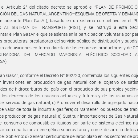
 el Artículo 2° del citado decreto se aprobó el “PLAN DE PROMOCI
CIÓN DEL GAS NATURAL ARGENTINO–ESQUEMA DE OFERTA Y DEMAND
en adelante Plan GasAr), basado en un sistema competitivo en el 
 AL SISTEMA DE TRANSPORTE (PIST), y se instruyó a esta Secr
ntar el Plan GasAr, el que se asienta en la participación voluntaria por par
 productoras, prestadoras del servicio público de distribución y subdis
an adquisiciones en forma directa de las empresas productoras y de 
STRADORA DEL MERCADO MAYORISTA ELÉCTRICO SOCIEDAD 
SA).
lan GasAr, conforme el Decreto N° 892/20, contempla los siguientes obje
ar inversiones en producción de gas natural con el objetivo de satis
des de hidrocarburos del país con el producido de sus propios yacimi
 los derechos de los usuarios actuales y futuros y de las usuarias a
del servicio de gas natural; c) Promover el desarrollo de agregado nacio
e valor de toda la industria gasífera; d) Mantener los puestos de trab
e producción de gas natural; e) Sustituir importaciones de Gas Natura
el consumo de combustibles líquidos por parte del sistema eléctrico nac
r con una balanza energética superavitaria y con el desarrollo de los 
 del Gobierno; g) Generar certidumbre de largo plazo en los sectores de p