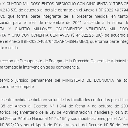
A Y CUATRO MIL DOSCIENTOS DIECIOCHO CON CINCUENTA Y TRES C
4.218,53), de acuerdo al detalle obrante en el Anexo I (IF-2022-4937
), que forma parte integrante de la presente medida; en tant
ación para el mes de noviembre de 2021 asciende a la suma 
TA Y CUATRO MILLONES OCHOCIENTOS VEINTIDÓS MIL DOS
TA Y UNO CON OCHENTA CENTAVOS ($ 44.822.251,80), de acuerdo al
en el Anexo II (IF-2022-49379425-APN-SSH#MEC), que forma parte inte
nte medida.
irección de Presupuesto de Energía de la Dirección General de Administ
ha tomado la intervención de su competencia.
servicio jurídico permanente del MINISTERIO DE ECONOMÍA ha t
ción que le compete.
resente medida se dicta en virtud de las facultades conferidas por el Inci
o 35 del Anexo al Decreto N° 1.344 de fecha 4 de octubre de 20
torios, reglamentario de la Ley de Administración Financiera y los Si
del Sector Público Nacional N° 24.156 y sus modificaciones, por el Artícu
N° 892/20 y por el Apartado IX del Anexo II del Decreto N° 50 de fe