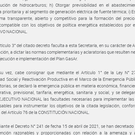
bución de hidrocarburos; h) Otorgar previsibilidad en el abastecimi
prioritaria y al segmento de generación eléctrica de fuente térmica; i) E
ma transparente, abierto y competitivo para la formación del precio
compatible con los objetivos de política energética establecidos por
VO NACIONAL.
rtículo 3° del citado decreto faculta a esta Secretaría, en su carácter de 
ación, a dictar las normas complementarias y aclaratorias que resulten n
ejecución e implementación del Plan GasAr.
su vez, cabe consignar que mediante el Artículo 1° de la Ley N° 2
dad Social y Reactivación Productiva en el Marco de la Emergencia Públ
torias, se declaró la emergencia pública en materia económica, financiera
rativa, previsional, tarifaria, energética, sanitaria y social, y se delega
JECUTIVO NACIONAL las facultades necesarias para implementar las p
sables para instrumentar los objetivos de la citada legislación, confo
 del Artículo 76 de la CONSTITUCIÓN NACIONAL.
ante el Decreto N° 241 de fecha 15 de abril de 2021, se han decretad
ención razonables y proporcionadas con relación a la amenaza y a