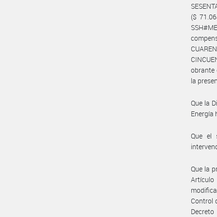
SESENT
($ 71.06
SSH#MEC
compens
CUAREN
CINCUEN
obrante 
la prese
Que la D
Energía 
Que el 
interven
Que la p
Artícul
modifica
Control 
Decreto 