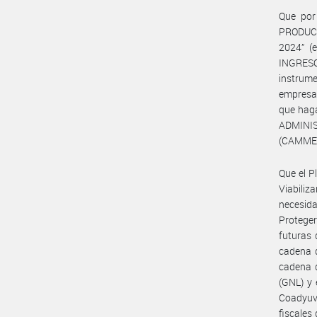
Que por
PRODUC
2024” (
INGRESO
instrume
empresas
que hag
ADMINI
(CAMME
Que el P
Viabiliz
necesida
Proteger
futuras 
cadena d
cadena d
(GNL) y 
Coadyuva
fiscales