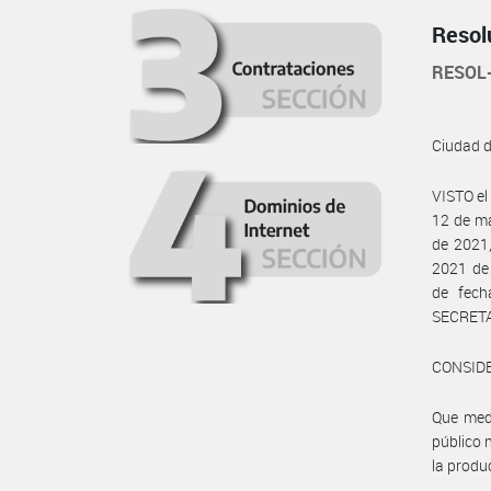
Resol
RESOL
Ciudad 
VISTO el
12 de ma
de 2021,
2021 de
de fec
SECRETA
CONSID
Que medi
público 
la produ