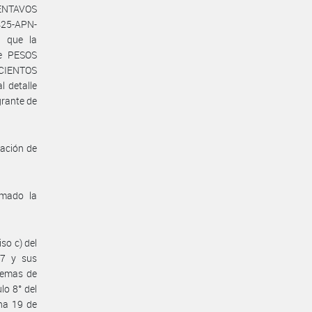
ENTAVOS
9425-APN-
o que la
de PESOS
CIENTOS
 detalle
grante de
ración de
omado la
so c) del
07 y sus
stemas de
lo 8° del
cha 19 de