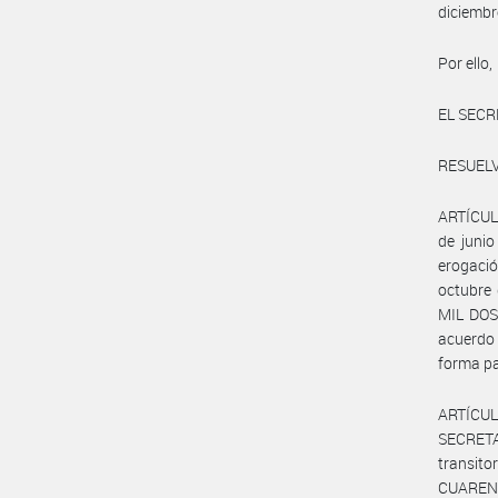
diciembr
Por ello,
EL SECR
RESUELV
ARTÍCULO
de juni
erogació
octubre
MIL DOS
acuerdo
forma pa
ARTÍCULO
SECRETA
transit
CUAREN