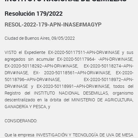
Resolución 179/2022
RESOL-2022-179-APN-INASE#MAGYP
Ciudad de Buenos Aires, 09/05/2022
VISTO el Expediente EX-2020-50117511-APN-DRV#INASE y sus
agregados sin acumular EX-2020-50117964- -APN-DRV#INASE,
EX-2020-50118292--APN-DRV#INASE, EX-2020-50118274--APN-
DRV#INASE, EX- 2020-50118561--APN-DRV#INASE, EX-2020-
50118796--APN-DRV#INASE, EX-2020-50118972--APN-
DRV#INASE y EX-2020-50118991--APN-DRV#INASE, todos del
Registro del INSTITUTO NACIONAL DESEMILLAS, organismo
descentralizado en la órbita del MINISTERIO DE AGRICULTURA,
GANADERÍA Y PESCA, y
CONSIDERANDO:
Que la empresa INVESTIGACIÓN Y TECNOLOGÍA DE UVA DE MESA