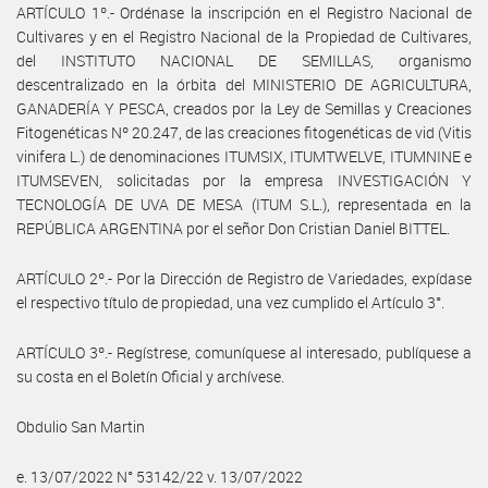
ARTÍCULO 1º.- Ordénase la inscripción en el Registro Nacional de
Cultivares y en el Registro Nacional de la Propiedad de Cultivares,
del INSTITUTO NACIONAL DE SEMILLAS, organismo
descentralizado en la órbita del MINISTERIO DE AGRICULTURA,
GANADERÍA Y PESCA, creados por la Ley de Semillas y Creaciones
Fitogenéticas Nº 20.247, de las creaciones fitogenéticas de vid (Vitis
vinifera L.) de denominaciones ITUMSIX, ITUMTWELVE, ITUMNINE e
ITUMSEVEN, solicitadas por la empresa INVESTIGACIÓN Y
TECNOLOGÍA DE UVA DE MESA (ITUM S.L.), representada en la
REPÚBLICA ARGENTINA por el señor Don Cristian Daniel BITTEL.
ARTÍCULO 2º.- Por la Dirección de Registro de Variedades, expídase
el respectivo título de propiedad, una vez cumplido el Artículo 3°.
ARTÍCULO 3º.- Regístrese, comuníquese al interesado, publíquese a
su costa en el Boletín Oficial y archívese.
Obdulio San Martin
e. 13/07/2022 N° 53142/22 v. 13/07/2022