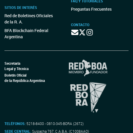
FAQ Y TUTORIALES
SITIOS DE INTERÉS
Preguntas Frecuentes
Red de Boletines Oficiales
de la R. A.
CONTACTO
BFA Blockchain Federal
Argentina
Secretaría
Legal y Técnica
Boletín Oficial
de la República Argentina
TELÉFONOS:
5218-8400 - 0810-345-BORA (2672)
SEDE CENTRAL:
Suipacha 767, C.A.B.A. (C1008AAO)