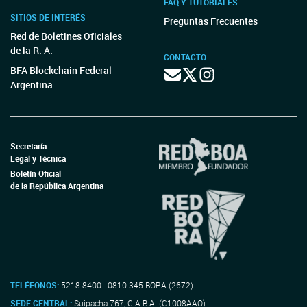
FAQ Y TUTORIALES
SITIOS DE INTERÉS
Preguntas Frecuentes
Red de Boletines Oficiales
de la R. A.
CONTACTO
BFA Blockchain Federal
Argentina
Secretaría
Legal y Técnica
Boletín Oficial
de la República Argentina
TELÉFONOS:
5218-8400 - 0810-345-BORA (2672)
SEDE CENTRAL:
Suipacha 767, C.A.B.A. (C1008AAO)