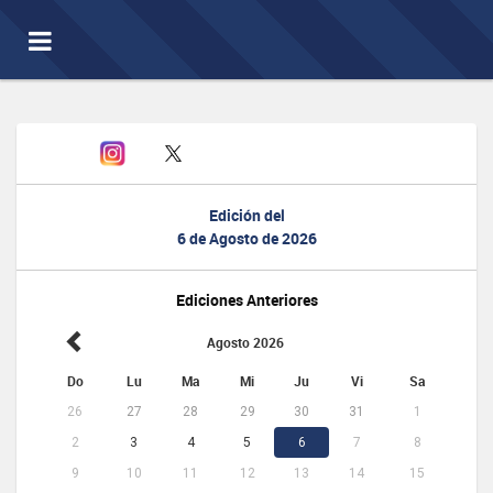
Toggle
navigation
Edición del
6 de Agosto de 2026
Ediciones Anteriores
Agosto 2026
Do
Lu
Ma
Mi
Ju
Vi
Sa
26
27
28
29
30
31
1
2
3
4
5
6
7
8
9
10
11
12
13
14
15