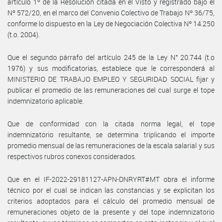
artículo 1º de la Resolución citada en el Visto y registrado bajo el
Nº 572/20, en el marco del Convenio Colectivo de Trabajo Nº 36/75,
conforme lo dispuesto en la Ley de Negociación Colectiva Nº 14.250
(t.o. 2004).
Que el segundo párrafo del artículo 245 de la Ley N° 20.744 (t.o
1976) y sus modificatorias, establece que le corresponderá al
MINISTERIO DE TRABAJO EMPLEO Y SEGURIDAD SOCIAL fijar y
publicar el promedio de las remuneraciones del cual surge el tope
indemnizatorio aplicable.
Que de conformidad con la citada norma legal, el tope
indemnizatorio resultante, se determina triplicando el importe
promedio mensual de las remuneraciones de la escala salarial y sus
respectivos rubros conexos considerados.
Que en el IF-2022-29181127-APN-DNRYRT#MT obra el informe
técnico por el cual se indican las constancias y se explicitan los
criterios adoptados para el cálculo del promedio mensual de
remuneraciones objeto de la presente y del tope indemnizatorio