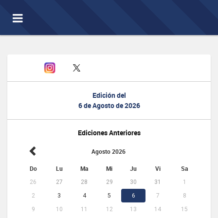
Toggle
navigation
Edición del
6 de Agosto de 2026
Ediciones Anteriores
Agosto 2026
Do
Lu
Ma
Mi
Ju
Vi
Sa
26
27
28
29
30
31
1
2
3
4
5
6
7
8
9
10
11
12
13
14
15