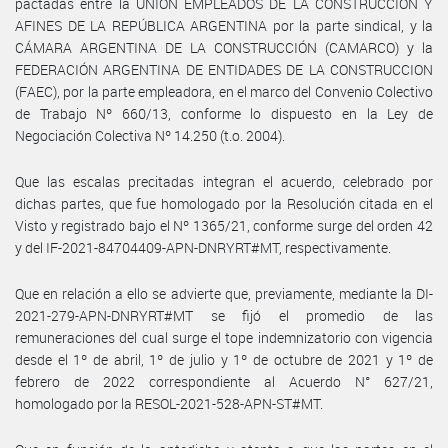
pactadas entre la UNIÓN EMPLEADOS DE LA CONSTRUCCIÓN Y
AFINES DE LA REPÚBLICA ARGENTINA por la parte sindical, y la
CÁMARA ARGENTINA DE LA CONSTRUCCIÓN (CAMARCO) y la
FEDERACIÓN ARGENTINA DE ENTIDADES DE LA CONSTRUCCION
(FAEC), por la parte empleadora, en el marco del Convenio Colectivo
de Trabajo Nº 660/13, conforme lo dispuesto en la Ley de
Negociación Colectiva Nº 14.250 (t.o. 2004).
Que las escalas precitadas integran el acuerdo, celebrado por
dichas partes, que fue homologado por la Resolución citada en el
Visto y registrado bajo el Nº 1365/21, conforme surge del orden 42
y del IF-2021-84704409-APN-DNRYRT#MT, respectivamente.
Que en relación a ello se advierte que, previamente, mediante la DI-
2021-279-APN-DNRYRT#MT se fijó el promedio de las
remuneraciones del cual surge el tope indemnizatorio con vigencia
desde el 1º de abril, 1º de julio y 1º de octubre de 2021 y 1º de
febrero de 2022 correspondiente al Acuerdo N° 627/21,
homologado por la RESOL-2021-528-APN-ST#MT.