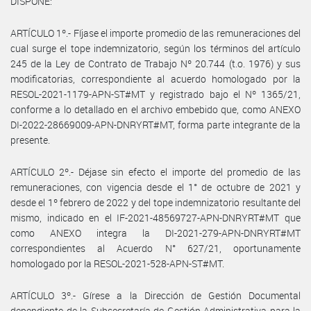
DISPONE:
ARTÍCULO 1º.- Fíjase el importe promedio de las remuneraciones del
cual surge el tope indemnizatorio, según los términos del artículo
245 de la Ley de Contrato de Trabajo Nº 20.744 (t.o. 1976) y sus
modificatorias, correspondiente al acuerdo homologado por la
RESOL-2021-1179-APN-ST#MT y registrado bajo el Nº 1365/21,
conforme a lo detallado en el archivo embebido que, como ANEXO
DI-2022-28669009-APN-DNRYRT#MT, forma parte integrante de la
presente.
ARTÍCULO 2º.- Déjase sin efecto el importe del promedio de las
remuneraciones, con vigencia desde el 1° de octubre de 2021 y
desde el 1º febrero de 2022 y del tope indemnizatorio resultante del
mismo, indicado en el IF-2021-48569727-APN-DNRYRT#MT que
como ANEXO integra la DI-2021-279-APN-DNRYRT#MT
correspondientes al Acuerdo N° 627/21, oportunamente
homologado por la RESOL-2021-528-APN-ST#MT.
ARTÍCULO 3º.- Gírese a la Dirección de Gestión Documental
dependiente de la Subsecretaría de Gestión Administrativa para la