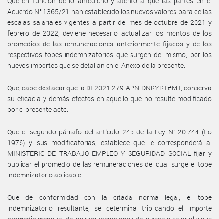
Que en función de lo antedicho y atento a que las partes en el
Acuerdo N° 1365/21 han establecido los nuevos valores para de las
escalas salariales vigentes a partir del mes de octubre de 2021 y
febrero de 2022, deviene necesario actualizar los montos de los
promedios de las remuneraciones anteriormente fijados y de los
respectivos topes indemnizatorios que surgen del mismo, por los
nuevos importes que se detallan en el Anexo de la presente.
Que, cabe destacar que la DI-2021-279-APN-DNRYRT#MT, conserva
su eficacia y demás efectos en aquello que no resulte modificado
por el presente acto.
Que el segundo párrafo del artículo 245 de la Ley N° 20.744 (t.o
1976) y sus modificatorias, establece que le corresponderá al
MINISTERIO DE TRABAJO EMPLEO Y SEGURIDAD SOCIAL fijar y
publicar el promedio de las remuneraciones del cual surge el tope
indemnizatorio aplicable.
Que de conformidad con la citada norma legal, el tope
indemnizatorio resultante, se determina triplicando el importe
promedio mensual de las remuneraciones de la escala salarial y sus