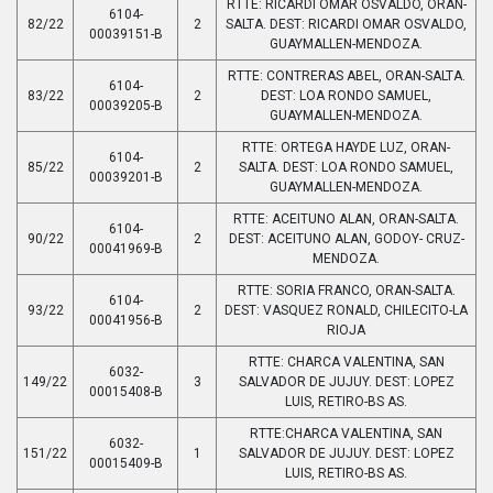
RTTE: RICARDI OMAR OSVALDO, ORAN-
6104-
82/22
2
SALTA. DEST: RICARDI OMAR OSVALDO,
00039151-B
GUAYMALLEN-MENDOZA.
RTTE: CONTRERAS ABEL, ORAN-SALTA.
6104-
83/22
2
DEST: LOA RONDO SAMUEL,
00039205-B
GUAYMALLEN-MENDOZA.
RTTE: ORTEGA HAYDE LUZ, ORAN-
6104-
85/22
2
SALTA. DEST: LOA RONDO SAMUEL,
00039201-B
GUAYMALLEN-MENDOZA.
RTTE: ACEITUNO ALAN, ORAN-SALTA.
6104-
90/22
2
DEST: ACEITUNO ALAN, GODOY- CRUZ-
00041969-B
MENDOZA.
RTTE: SORIA FRANCO, ORAN-SALTA.
6104-
93/22
2
DEST: VASQUEZ RONALD, CHILECITO-LA
00041956-B
RIOJA
RTTE: CHARCA VALENTINA, SAN
6032-
149/22
3
SALVADOR DE JUJUY. DEST: LOPEZ
00015408-B
LUIS, RETIRO-BS AS.
RTTE:CHARCA VALENTINA, SAN
6032-
151/22
1
SALVADOR DE JUJUY. DEST: LOPEZ
00015409-B
LUIS, RETIRO-BS AS.