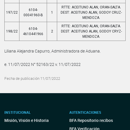
RTTE: ACEITUNO ALAN, ORAN-SALTA.
6104-
197/22
1
DEST: ACEITUNO ALAN, GODOY CRUZ-
00041960-B
MENDOZA.
RTTE: ACEITUNO ALAN, ORAN-SALTA.
6104-
198/22
2
DEST: ACEITUNO ALAN, GODOY CRYZ-
4610441966
MENDOZA.
Liliana Alejandra Capurro, Administradora de Aduana.
e. 11/07/2022 N° 52163/22 v. 11/07/2022
Fecha de publicación 11/07/2022
INSTITUCIONAL
AUTENTICACIONES
Misión, Visión e Historia
BFA Repositorio recibos
BFA Verificación