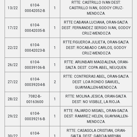
RTTE: CASTRILLO IVAN DEST:
6104-
13/22
1
CASTRILLO IVAN, GODOY CRUZ-
00042052-B
MENDOZA.
RTTE:CABANA LUCIANA, ORAN-SALTA.
6104-
17/22
1
DEST: FERNANDEZ SERGIO IVAN, GODOY
00042035-B
CRUZ-MENDOZA
RTTE:FIGUEROA JULIETA, ORAN-SALTA.
6104-
22/22
1
DEST: ROCABADO CARLOS, GODOY
00042023-B
CRUZ-MENDOZA
6104-
RTTE: ARUNBARI MAGDALENA, ORAN-
26/22
1
00039106-B
SALTA. DEST: COPA ABEL, NEUQUEN.
RTTE: CONTRERAS ABEL, ORAN-SALTA.
6104-
27/22
2
DEST: LOA RONDO SAMUEL,
00039204-B
GUAYMALLEN-MENDOZA.
7082-B-
RTTE: MOLINA JESICA, ORAN-SALTA.
28/22
1
00163600
DEST: NO VISIBLE, LA RIOJA.
RTTE: FAJARDO MISAEL, ORAN-SALTA.
6104-
29/22
1
DEST: RAMIREZ HELEN, GUAYMALLEN-
00039216-B
MENDOZA.
RTTE: CASASOLA CRISTIAN, ORAN-
6104-
30/22
1
SALTA. DEST: GARCIA MIRYAN,