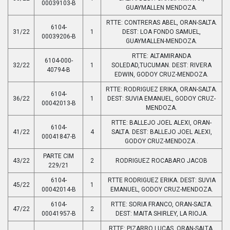
00039103-B
GUAYMALLEN MENDOZA.
RTTE: CONTRERAS ABEL, ORAN-SALTA.
6104-
31/22
1
DEST: LOA FONDO SAMUEL,
00039206-B
GUAYMALLEN-MENDOZA.
RTTE: ALTAMIRANDA
6104-000-
32/22
1
SOLEDAD,TUCUMAN. DEST: RIVERA
40794-B
EDWIN, GODOY CRUZ-MENDOZA.
RTTE: RODRIGUEZ ERIKA, ORAN-SALTA.
6104-
36/22
1
DEST: SUVIA EMANUEL, GODOY CRUZ-
00042013-B
MENDOZA.
RTTE: BALLEJO JOEL ALEXI, ORAN-
6104-
41/22
4
SALTA. DEST: BALLEJO JOEL ALEXI,
00041847-B
GODOY CRUZ-MENDOZA .
PARTE CIM
43/22
2
RODRIGUEZ ROCABARO JACOB
229/21
6104-
RTTE RODRIGUEZ ERIKA. DEST: SUVIA
45/22
1
00042014-B
EMANUEL, GODOY CRUZ-MENDOZA.
6104-
RTTE: SORIA FRANCO, ORAN-SALTA.
47/22
2
00041957-B
DEST: MAITA SHIRLEY, LA RIOJA.
RTTE: PIZARRO LUCAS, ORAN-SALTA.