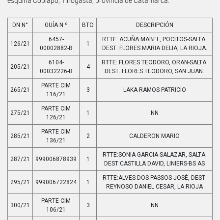
esquina Copiapó, Tinogasta, provincia de Catamarca.
DN N°
GUÍA N º
BTO
DESCRIPCIÓN
6457-
RTTE: ACUÑA MABEL, POCITOS-SALTA.
126/21
1
00002882-B
DEST: FLORES MARIA DELIA, LA RIOJA.
6104-
RTTE: FLORES TEODORO, ORAN-SALTA.
205/21
4
00032226-B
DEST: FLORES TEODORO, SAN JUAN.
PARTE CIM
265/21
3
LAKA RAMOS PATRICIO
116/21
PARTE CIM
275/21
1
NN
126/21
PARTE CIM
285/21
2
CALDERON MARIO
136/21
RTTE:SONIA GARCIA SALAZAR, SALTA.
287/21
999006878939
1
DEST:CASTILLA DAVID, LINIERS-BS AS
RTTE:ALVES DOS PASSOS JOSÉ, DEST:
295/21
999006722824
1
REYNOSO DANIEL CESAR, LA RIOJA
PARTE CIM
300/21
3
NN
106/21