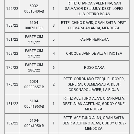
RTTE: CHARCA VALENTINA, SAN
6032-
152/22
1
SALVADOR DE JUJUY. DEST: LOPEZ
00015406-B
LUIS, RETIRO-BS AS.
6104-
RTTE: CHINO DAVID, ORAN-SALTA. DEST:
158/22
3
000731398
GUEVARA AMANDA, MENDOZA.
PARTE CIM
161/22
5
FABIAN HERRERA
273/22
PARTE CIM
169/22
4
CHOQUE JAEN DE ALZA TIMOTEA
275/22
PARTE CIM
175/22
6
ROSO CARA
286/22
RTTE: CORONADO EZEQUIEL ROYER,
6034-
176/22
2
GENERAL GUEMES-SALTA. DEST:
00003657-B
CORONADO JAVIER, LA RIOJA.
RTTE: ACEITUNO ALAN, ORAN-SALTA.
6104-
181/22
1
DEST: ALAN ACEITUNO, GODOY CRUZ-
00041963-B
MENDOZA.
RTTE: ACEITUNO ALAN, ORAN-SALTA.
6104-
182/22
1
DEST: ACEITUNO ALAN, GODOY CRUZ-
00041950-B
MENDOZA.