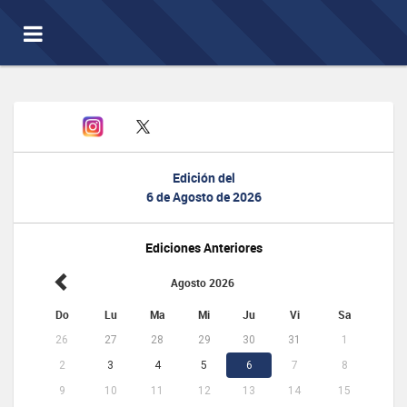
Toggle
navigation
Edición del
6 de Agosto de 2026
Ediciones Anteriores
Agosto 2026
Do
Lu
Ma
Mi
Ju
Vi
Sa
26
27
28
29
30
31
1
2
3
4
5
6
7
8
9
10
11
12
13
14
15