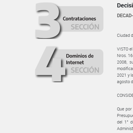
Decis
DECAD-
Ciudad 
VISTO el
Nros. 16
2008, s
modifica
2021 y 
agosto d
CONSID
Que por 
Presupue
del 1° d
Adminis