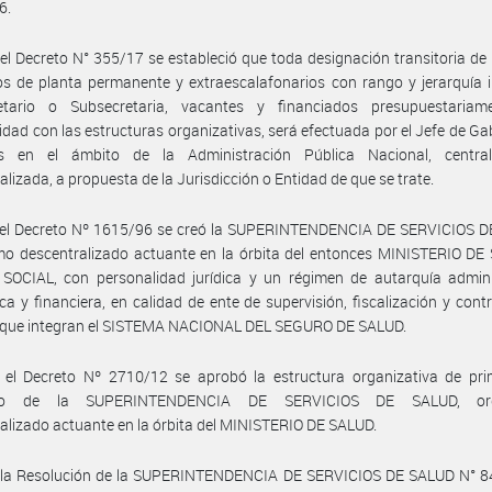
6.
el Decreto N° 355/17 se estableció que toda designación transitoria de
s de planta permanente y extraescalafonarios con rango y jerarquía i
etario o Subsecretaria, vacantes y financiados presupuestariam
dad con las estructuras organizativas, será efectuada por el Jefe de Ga
os en el ámbito de la Administración Pública Nacional, centra
alizada, a propuesta de la Jurisdicción o Entidad de que se trate.
 el Decreto Nº 1615/96 se creó la SUPERINTENDENCIA DE SERVICIOS D
mo descentralizado actuante en la órbita del entonces MINISTERIO DE
SOCIAL, con personalidad jurídica y un régimen de autarquía adminis
a y financiera, en calidad de ente de supervisión, fiscalización y contr
 que integran el SISTEMA NACIONAL DEL SEGURO DE SALUD.
 el Decreto Nº 2710/12 se aprobó la estructura organizativa de prim
ivo de la SUPERINTENDENCIA DE SERVICIOS DE SALUD, or
alizado actuante en la órbita del MINISTERIO DE SALUD.
 la Resolución de la SUPERINTENDENCIA DE SERVICIOS DE SALUD N° 8