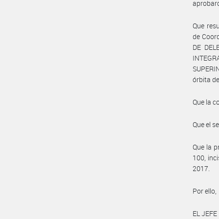
aprobaro
Que resu
de Coor
DE DEL
INTEG
SUPERIN
órbita d
Que la c
Que el s
Que la p
100, inc
2017.
Por ello,
EL JEFE