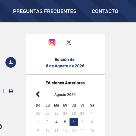
PREGUNTAS FRECUENTES
CONTACTO
Edición del
6 de Agosto de 2026
Ediciones Anteriores
|
Agosto 2026
Do
Lu
Ma
Mi
Ju
Vi
Sa
26
27
28
29
30
31
1
2
3
4
5
6
7
8
D
9
10
11
12
13
14
15