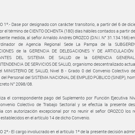
 1º.- Dase por designado con carácter transitorio, a partir del 6 de dic
or el término de CIENTO OCHENTA (180) días hábiles contados a partir de
esente medida, al señor Arnaldo Andrés OROZCO (D.N.I. N° 31.134.166) en
rdinador de Agencia Regional Sede La Pampa de la SUBGERE
CIONES de la GERENCIA DE DELEGACIONES Y DE ARTICULACIÓN
RANTES DEL SISTEMA DE SALUD de la GERENCIA GENERAL
TENDENCIA DE SERVICIOS DE SALUD, organismo descentralizado actuan
el MINISTERIO DE SALUD, Nivel B - Grado 0 del Convenio Colectivo de
al del Personal del SISTEMA NACIONAL DE EMPLEO PÚBLICO (SINEP), ho
ecreto N° 2098/08.
iza el correspondiente pago del Suplemento por Función Ejecutiva Niv
onvenio Colectivo de Trabajo Sectorial y se efectúa la presente des
ria con autorización excepcional por no reunir el señor OROZCO los r
establecidos en el artículo 14 de dicho Convenio.
 2º.- El cargo involucrado en el artículo 1º de la presente decisión admin