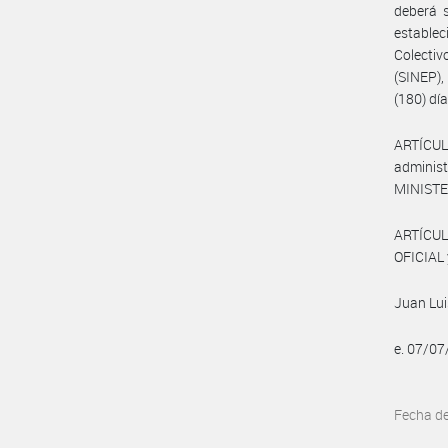
deberá s
establec
Colecti
(SINEP)
(180) dí
ARTÍCUL
administ
MINISTE
ARTÍCUL
OFICIAL 
Juan Lui
e. 07/0
Fecha d