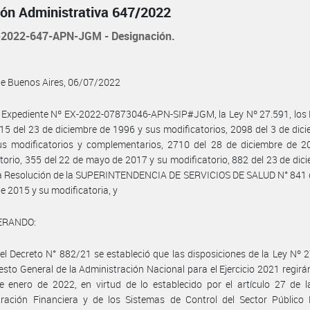
ión Administrativa 647/2022
2022-647-APN-JGM - Designación.
de Buenos Aires, 06/07/2022
 Expediente Nº EX-2022-07873046-APN-SIP#JGM, la Ley Nº 27.591, los 
15 del 23 de diciembre de 1996 y sus modificatorios, 2098 del 3 de dic
us modificatorios y complementarios, 2710 del 28 de diciembre de 2
torio, 355 del 22 de mayo de 2017 y su modificatorio, 882 del 23 de dic
la Resolución de la SUPERINTENDENCIA DE SERVICIOS DE SALUD N° 841 d
e 2015 y su modificatoria, y
ERANDO:
el Decreto N° 882/21 se estableció que las disposiciones de la Ley Nº 
sto General de la Administración Nacional para el Ejercicio 2021 regirán
e enero de 2022, en virtud de lo establecido por el artículo 27 de 
tración Financiera y de los Sistemas de Control del Sector Público 