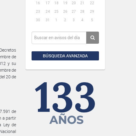
16
17
18
19
20
21
22
23
24
25
26
27
28
29
30
31
1
2
3
4
5
Decretos
BÚSQUEDA AVANZADA
iembre de
012 y su
iembre de
el 20 de
27.591 de
 a partir
la Ley de
Nacional