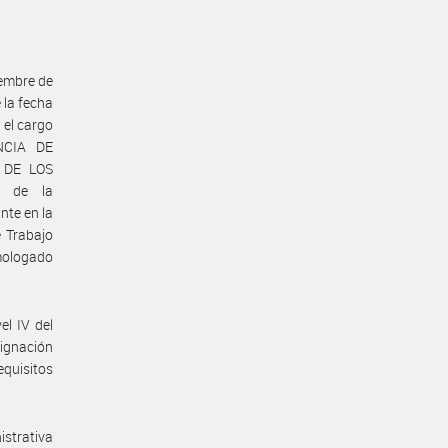
iembre de
 la fecha
 el cargo
NCIA DE
 DE LOS
 de la
te en la
 Trabajo
mologado
el IV del
ignación
equisitos
istrativa