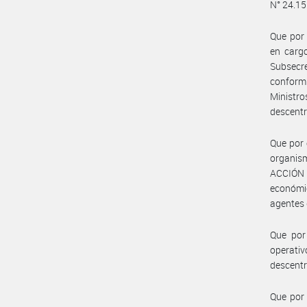
N° 24.15
Que por 
en cargo
Subsecr
conformi
Ministr
descentr
Que por
organis
ACCIÓN 
económic
agentes
Que por
operat
descentr
Que por