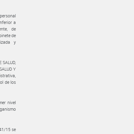
 personal
nferior a
ente, de
binete de
lizada y
E SALUD,
 SALUD Y
trativa,
ol de los
er nivel
ganismo
41/15 se