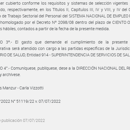
er cubierto conforme los requisitos y sistemas de selección vigentes
ido, respectivamente, en los Títulos II, Capítulos III, IV y VIII, y IV del
vo de Trabajo Sectorial del Personal del SISTEMA NACIONAL DE EMPLEO
, homologado por el Decreto Nº 2098/08 dentro del plazo de CIENTO
as hábiles, contados a partir de la fecha de la presente medida.
O 3º.- El gasto que demande el cumplimiento de la presente 
rativa será atendido con cargo a las partidas específicas de la Jurisdic
RIO DE SALUD, Entidad 914 - SUPERINTENDENCIA DE SERVICIOS DE SAL
O 4°.- Comuníquese, publíquese, dese a la DIRECCIÓN NACIONAL DEL 
y archívese.
s Manzur - Carla Vizzotti
7/2022 N° 51119/22 v. 07/07/2022
e publicación 07/07/2022