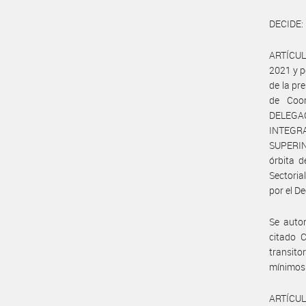
DECIDE:
ARTÍCULO
2021 y p
de la pr
de Coo
DELEGA
INTEG
SUPERIN
órbita d
Sectori
por el D
Se autor
citado C
transito
mínimos 
ARTÍCULO