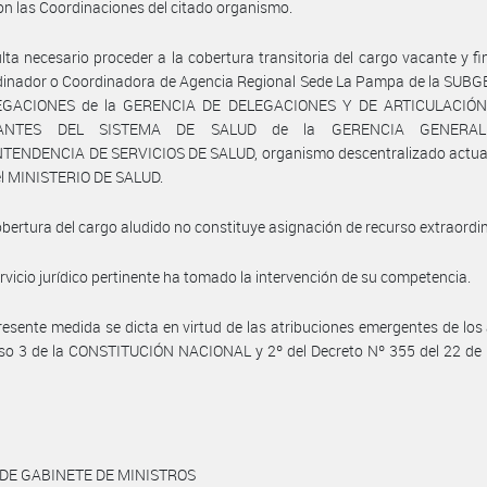
n las Coordinaciones del citado organismo.
lta necesario proceder a la cobertura transitoria del cargo vacante y f
dinador o Coordinadora de Agencia Regional Sede La Pampa de la SUB
EGACIONES de la GERENCIA DE DELEGACIONES Y DE ARTICULACIÓN
RANTES DEL SISTEMA DE SALUD de la GERENCIA GENERAL
TENDENCIA DE SERVICIOS DE SALUD, organismo descentralizado actuan
el MINISTERIO DE SALUD.
obertura del cargo aludido no constituye asignación de recurso extraordin
ervicio jurídico pertinente ha tomado la intervención de su competencia.
resente medida se dicta en virtud de las atribuciones emergentes de los 
iso 3 de la CONSTITUCIÓN NACIONAL y 2º del Decreto Nº 355 del 22 de
 DE GABINETE DE MINISTROS