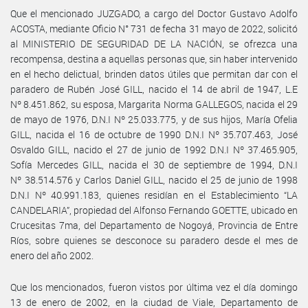
Que el mencionado JUZGADO, a cargo del Doctor Gustavo Adolfo
ACOSTA, mediante Oficio N° 731 de fecha 31 mayo de 2022, solicitó
al MINISTERIO DE SEGURIDAD DE LA NACIÓN, se ofrezca una
recompensa, destina a aquellas personas que, sin haber intervenido
en el hecho delictual, brinden datos útiles que permitan dar con el
paradero de Rubén José GILL, nacido el 14 de abril de 1947, L.E
Nº 8.451.862, su esposa, Margarita Norma GALLEGOS, nacida el 29
de mayo de 1976, D.N.I Nº 25.033.775, y de sus hijos, María Ofelia
GILL, nacida el 16 de octubre de 1990 D.N.I Nº 35.707.463, José
Osvaldo GILL, nacido el 27 de junio de 1992 D.N.I Nº 37.465.905,
Sofía Mercedes GILL, nacida el 30 de septiembre de 1994, D.N.I
Nº 38.514.576 y Carlos Daniel GILL, nacido el 25 de junio de 1998
D.N.I Nº 40.991.183, quienes residían en el Establecimiento “LA
CANDELARIA”, propiedad del Alfonso Fernando GOETTE, ubicado en
Crucesitas 7ma, del Departamento de Nogoyá, Provincia de Entre
Ríos, sobre quienes se desconoce su paradero desde el mes de
enero del año 2002.
Que los mencionados, fueron vistos por última vez el día domingo
13 de enero de 2002, en la ciudad de Viale, Departamento de