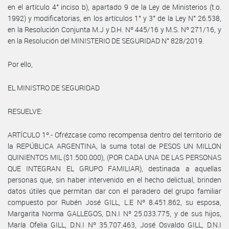
en el artículo 4° inciso b), apartado 9 de la Ley de Ministerios (t.o.
1992) y modificatorias, en los artículos 1° y 3° de la Ley N° 26.538,
en la Resolución Conjunta M.J y D.H. Nº 445/16 y M.S. Nº 271/16, y
en la Resolución del MINISTERIO DE SEGURIDAD N° 828/2019.
Por ello,
EL MINISTRO DE SEGURIDAD
RESUELVE:
ARTÍCULO 1º.- Ofrézcase como recompensa dentro del territorio de
la REPÚBLICA ARGENTINA, la suma total de PESOS UN MILLON
QUINIENTOS MIL ($1.500.000), (POR CADA UNA DE LAS PERSONAS
QUE INTEGRAN EL GRUPO FAMILIAR), destinada a aquellas
personas que, sin haber intervenido en el hecho delictual, brinden
datos útiles que permitan dar con el paradero del grupo familiar
compuesto por Rubén José GILL, L.E Nº 8.451.862, su esposa,
Margarita Norma GALLEGOS, D.N.I Nº 25.033.775, y de sus hijos,
María Ofelia GILL, D.N.I Nº 35.707.463, José Osvaldo GILL, D.N.I