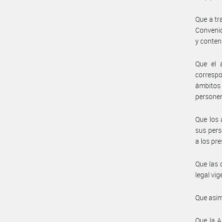
Que a tr
Convenio
y conten
Que el 
correspo
ámbitos
personer
Que los 
sus pers
a los pr
Que las 
legal vig
Que asim
Que la A