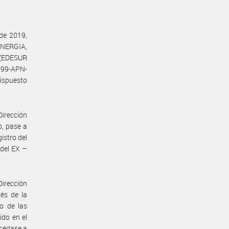
de 2019,
ENERGIA,
 (EDESUR
399-APN-
ispuesto
Dirección
o, pase a
istro del
l EX­ ­–
Dirección
vés de la
o de las
ido en el
océdase a