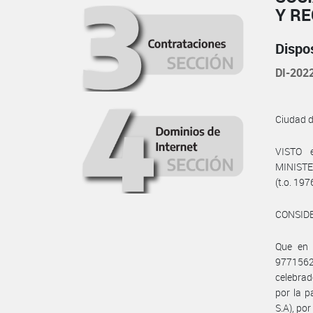
Y R
Dispo
DI-20
Ciudad 
VISTO 
MINISTE
(t.o. 197
CONSID
Que en 
9771562
celebra
por la 
S.A), po