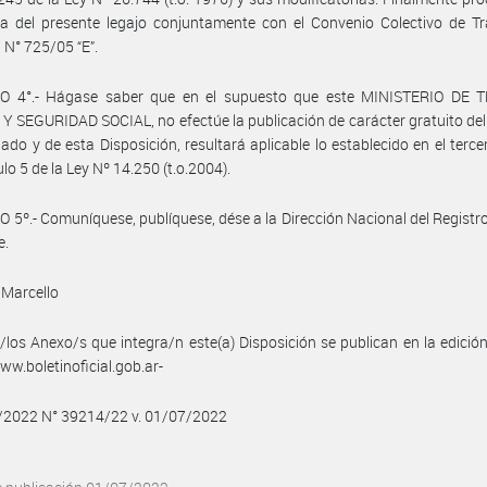
a del presente legajo conjuntamente con el Convenio Colectivo de Tr
N° 725/05 “E”.
O 4°.- Hágase saber que en el supuesto que este MINISTERIO DE 
 SEGURIDAD SOCIAL, no efectúe la publicación de carácter gratuito de
do y de esta Disposición, resultará aplicable lo establecido en el terce
ulo 5 de la Ley Nº 14.250 (t.o.2004).
 5º.- Comuníquese, publíquese, dése a la Dirección Nacional del Registro 
e.
 Marcello
/los Anexo/s que integra/n este(a) Disposición se publican en la edició
w.boletinoficial.gob.ar-
7/2022 N° 39214/22 v. 01/07/2022