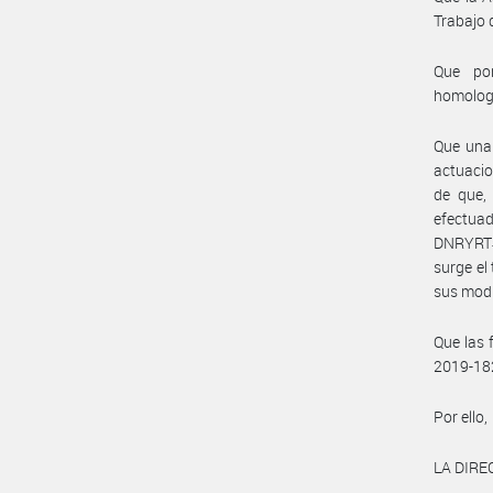
Trabajo 
Que por
homolog
Que una 
actuacio
de que, 
efectua
DNRYRT#M
surge el
sus modi
Que las 
2019-18
Por ello,
LA DIRE