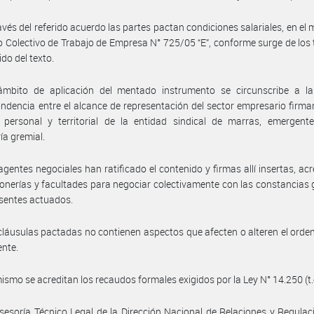
avés del referido acuerdo las partes pactan condiciones salariales, en el 
 Colectivo de Trabajo de Empresa N° 725/05 “E”, conforme surge de los
ido del texto.
ámbito de aplicación del mentado instrumento se circunscribe a la 
ndencia entre el alcance de representación del sector empresario firman
 personal y territorial de la entidad sindical de marras, emergent
ía gremial.
agentes negociales han ratificado el contenido y firmas allí insertas, ac
onerías y facultades para negociar colectivamente con las constancias
esentes actuados.
cláusulas pactadas no contienen aspectos que afecten o alteren el ord
ente.
ismo se acreditan los recaudos formales exigidos por la Ley N° 14.250 (t.
sesoría Técnico Legal de la Dirección Nacional de Relaciones y Regulac