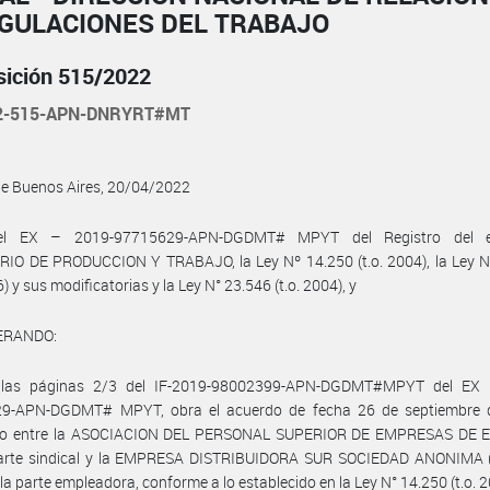
EGULACIONES DEL TRABAJO
sición 515/2022
22-515-APN-DNRYRT#MT
de Buenos Aires, 20/04/2022
el EX­ ­– 2019-97715629-APN-DGDMT# MPYT del Registro del e
RIO DE PRODUCCION Y TRABAJO, la Ley Nº 14.250 (t.o. 2004), la Ley N
6) y sus modificatorias y la Ley N° 23.546 (t.o. 2004), y
ERANDO:
las páginas 2/3 del IF-2019-98002399-APN-DGDMT#MPYT del EX­ 
9-APN-DGDMT# MPYT, obra el acuerdo de fecha 26 de septiembre 
do entre la ASOCIACION DEL PERSONAL SUPERIOR DE EMPRESAS DE 
parte sindical y la EMPRESA DISTRIBUIDORA SUR SOCIEDAD ANONIMA
r la parte empleadora, conforme a lo establecido en la Ley N° 14.250 (t.o. 2