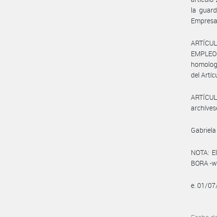
la guard
Empresa 
ARTÍCUL
EMPLEO Y
homologa
del Artíc
ARTÍCULO
archíves
Gabriela
NOTA: El
BORA -ww
e. 01/0