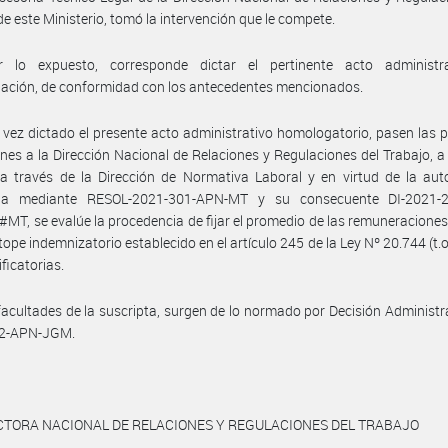
de este Ministerio, tomó la intervención que le compete.
 lo expuesto, corresponde dictar el pertinente acto administr
ación, de conformidad con los antecedentes mencionados.
vez dictado el presente acto administrativo homologatorio, pasen las 
nes a la Dirección Nacional de Relaciones y Regulaciones del Trabajo, a 
a través de la Dirección de Normativa Laboral y en virtud de la aut
da mediante RESOL-2021-301-APN-MT y su consecuente DI-2021-
T, se evalúe la procedencia de fijar el promedio de las remuneraciones,
 tope indemnizatorio establecido en el artículo 245 de la Ley Nº 20.744 (t.o
ficatorias.
facultades de la suscripta, surgen de lo normado por Decisión Administr
2-APN-JGM.
CTORA NACIONAL DE RELACIONES Y REGULACIONES DEL TRABAJO