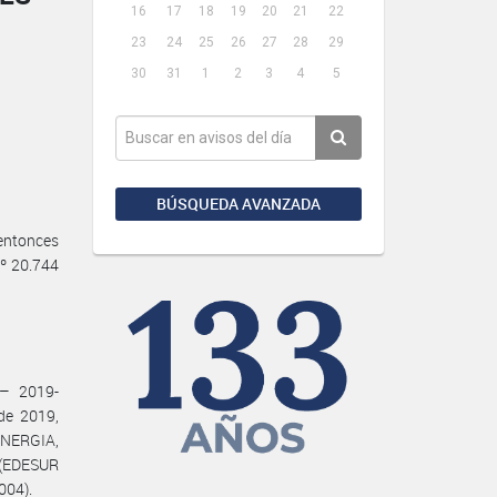
16
17
18
19
20
21
22
23
24
25
26
27
28
29
30
31
1
2
3
4
5
BÚSQUEDA AVANZADA
ntonces
º 20.744
­– 2019-
de 2019,
ENERGIA,
 (EDESUR
004).