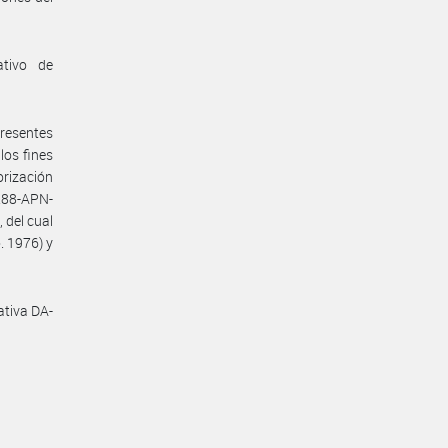
ativo de
presentes
los fines
orización
288-APN-
 del cual
. 1976) y
ativa DA-