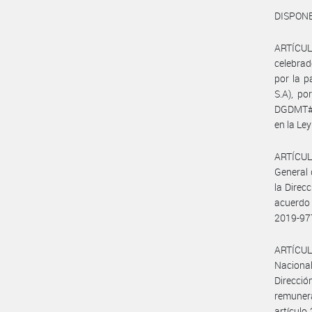
DISPONE
ARTÍCUL
celebra
por la 
S.A), po
DGDMT#M
en la Le
ARTÍCULO
General 
la Direc
acuerdo
2019-9
ARTÍCULO
Nacional
Direcció
remunera
artículo