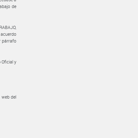
abajo de
TRABAJO,
l acuerdo
r párrafo
Oficial y
n web del