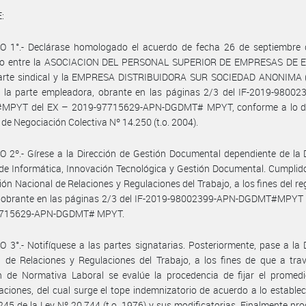
:
O 1°.- Declárase homologado el acuerdo de fecha 26 de septiembre 
do entre la ASOCIACION DEL PERSONAL SUPERIOR DE EMPRESAS DE 
parte sindical y la EMPRESA DISTRIBUIDORA SUR SOCIEDAD ANONIMA
r la parte empleadora, obrante en las páginas 2/3 del IF-2019-98002
PYT del EX­ ­– 2019-97715629-APN-DGDMT# MPYT, conforme a lo d
y de Negociación Colectiva Nº 14.250 (t.o. 2004).
 2º.- Gírese a la Dirección de Gestión Documental dependiente de la 
de Informática, Innovación Tecnológica y Gestión Documental. Cumplid
ción Nacional de Relaciones y Regulaciones del Trabajo, a los fines del reg
 obrante en las páginas 2/3 del IF-2019-98002399-APN-DGDMT#MPYT de
7715629-APN-DGDMT# MPYT.
 3°.- Notifíquese a las partes signatarias. Posteriormente, pase a la 
 de Relaciones y Regulaciones del Trabajo, a los fines de que a tra
n de Normativa Laboral se evalúe la procedencia de fijar el promedi
ciones, del cual surge el tope indemnizatorio de acuerdo a lo establec
 245 de la Ley Nº 20.744 (t.o. 1976) y sus modificatorias. Finalmente pr