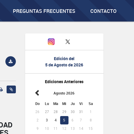
PREGUNTAS FRECUENTES
CONTACTO
Edición del
5 de Agosto de 2026
Ediciones Anteriores
Agosto 2026
Do
Lu
Ma
Mi
Ju
Vi
Sa
26
27
28
29
30
31
1
2
3
4
5
6
7
8
IDAD
9
10
11
12
13
14
15
NES