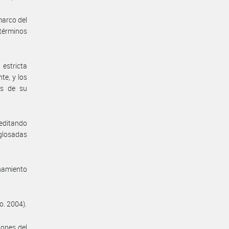
marco del
 términos
estricta
te, y los
es de su
reditando
 glosadas
enamiento
o. 2004).
iones del