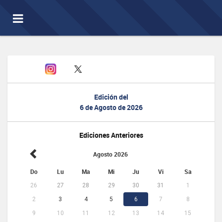
Toggle
navigation
Edición del
6 de Agosto de 2026
Ediciones Anteriores
Agosto 2026
Do
Lu
Ma
Mi
Ju
Vi
Sa
26
27
28
29
30
31
1
2
3
4
5
6
7
8
9
10
11
12
13
14
15