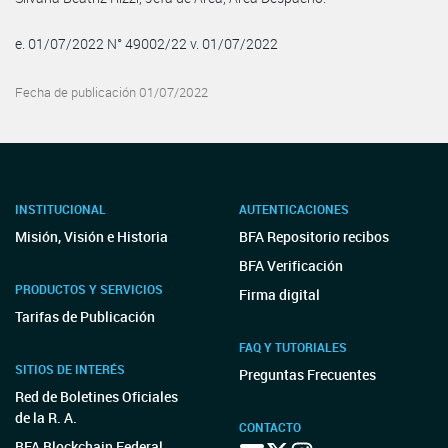
e. 01/07/2022 N° 49002/22 v. 01/07/2022
Fecha de publicación 01/07/2022
INSTITUCIONAL
AUTENTICACIONES
Misión, Visión e Historia
BFA Repositorio recibos
BFA Verificación
PRODUCTOS Y SERVICIOS
Firma digital
Tarifas de Publicación
FAQ Y TUTORIALES
SITIOS DE INTERÉS
Preguntas Frecuentes
Red de Boletines Oficiales
de la R. A.
CONTACTO
BFA Blockchain Federal