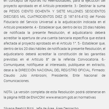
en concepto de Aportes no Reembolsables, para la ejecución del
proyecto aprobado en el Artículo precedente. 3.- Destinar la suma
de PESOS CIENTO OCHENTA Y SIETE MILLONES SEISCIENTOS
DIECISEIS MIL CUATROCIENTOS DIEZ ($ 187.616.410) del Fondo
Fiduciario del Servicio Universal a la adjudicación indicada en el
Artículo precedente. 4.- Establecer que, dentro de los 20 días hábiles
de notificada la presente Resolución, el adjudicatario deberá
acreditar la apertura de una cuenta bancaria específica que estará
afectada al proyecto aprobado en el Artículo 1°. 5.- Establecer que,
dentro de los 20 días hábiles de notificada la presente Resolución, el
adjudicatario deberá acreditar la constitución de las garantías
previstas en el Artículo 8° de la referida Convocatoria. 6.-
Comuníquese, notifíquese al interesado, publíquese en extracto,
dese a la DIRECCIÓN NACIONAL DEL REGISTRO OFICIAL. Firmado:
Claudio Julio Ambrosini, Presidente, Ente Nacional de
Comunicaciones.
NOTA: La versión completa de esta Resolución podrá obtenerse en
la página WEB de ENACOM: www.enacom.gob.ar/normativas
Silvana Beatriz Rizzi, Jefa de Área, Área Despacho.