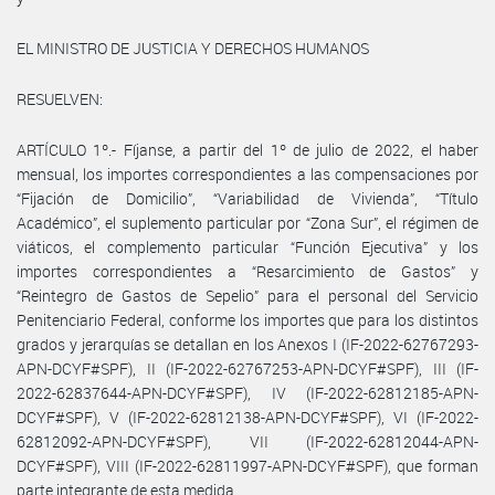
EL MINISTRO DE JUSTICIA Y DERECHOS HUMANOS
RESUELVEN:
ARTÍCULO 1º.- Fíjanse, a partir del 1º de julio de 2022, el haber
mensual, los importes correspondientes a las compensaciones por
“Fijación de Domicilio”, “Variabilidad de Vivienda”, “Título
Académico”, el suplemento particular por “Zona Sur”, el régimen de
viáticos, el complemento particular “Función Ejecutiva” y los
importes correspondientes a “Resarcimiento de Gastos” y
“Reintegro de Gastos de Sepelio” para el personal del Servicio
Penitenciario Federal, conforme los importes que para los distintos
grados y jerarquías se detallan en los Anexos I (IF-2022-62767293-
APN-DCYF#SPF), II (IF-2022-62767253-APN-DCYF#SPF), III (IF-
2022-62837644-APN-DCYF#SPF), IV (IF-2022-62812185-APN-
DCYF#SPF), V (IF-2022-62812138-APN-DCYF#SPF), VI (IF-2022-
62812092-APN-DCYF#SPF), VII (IF-2022-62812044-APN-
DCYF#SPF), VIII (IF-2022-62811997-APN-DCYF#SPF), que forman
parte integrante de esta medida.