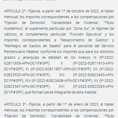
ARTÍCULO 2º.- Fíjanse, a partir del 1º de octubre de 2022, el haber
mensual, los importes correspondientes a las compensaciones por
“Fijación de Domicilio”, “Variabilidad de Vivienda”, “Título
Académico”, el suplemento particular por “Zona Sur”, el régimen de
viáticos, el complemento particular “Función Ejecutiva” y los
importes correspondientes a “Resarcimiento de Gastos” y
“Reintegro de Gastos de Sepelio” para el personal del Servicio
Penitenciario Federal, conforme los importes que para los distintos
grados y jerarquías se detallan en los Anexos IX (IF-2022-
62811959-APN-DCYF#SPF), X (IF-2022-62811910-APN-
DCYF#SPF), XI (IF-2022-62811857-APN-DCYF#SPF), XII (IF-2022-
62823520-APN-DCYF#SPF), XIII (IF-2022-62823465-APN-
DCYF#SPF), XIV (IF-2022-62823408-APN-DCYF#SPF), XV (IF-2022-
62823347-APN-DCYF#SPF), XVI (IF-2022-62823293-APN-
DCYF#SPF), que forman parte integrante de esta medida.
ARTÍCULO 3º.- Fíjanse, a partir del 1º de enero de 2023, el haber
mensual, los importes correspondientes a las compensaciones por
“Fijación de Domicilio”, “Variabilidad de Vivienda”, “Título