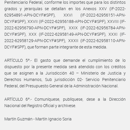
Penitenciario Federal, conforme los importes que para los distintos
grados y jerarquías se detallan en los Anexos XXV (IF-2022-
62954891-APN-DCYF#SPF), XXVI (IF-2022-62956151-APN-
DCYF#SPF), XXVII (IF-2022-62956188-APN-DCYF#SPF), XXVIII (IF-
2022-62956790-APN-DCYF#SPF), XXIX (IF-2022-62956784-APN-
DCYF#SPF), XXX (IF-2022-62958149-APN-DCYF#SPF), XXXI (IF-
2022-62958129-APN-DCYF#SPF), XXXII (IF-2022-62958110-APN-
DCYF#SPF), que forman parte integrante de esta medida.
ARTÍCULO 5º.- El gasto que demande el cumplimiento de lo
dispuesto por la presente medida será atendido con los créditos
que se asignen a la Jurisdicción 40 – Ministerio de Justicia y
Derechos Humanos, Sub jurisdicción 02- Servicio Penitenciario
Federal, del Presupuesto General de la Administración Nacional.
ARTÍCULO 6º.- Comuníquese, publíquese, dese a la Dirección
Nacional del Registro Oficial y archívese.
Martín Guzmán - Martín Ignacio Soria