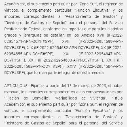
Académico”, el suplemento particular por “Zona Sur”, el régimen de
viáticos, el complemento particular “Función Ejecutiva” y los
importes correspondientes a “Resarcimiento de Gastos” y
“Reintegro de Gastos de Sepelio” para el personal del Servicio
Penitenciario Federal, conforme los importes que para los distintos
grados y jerarquías se detallan en los Anexos XVII (IF-2022-
62954671-APN-DCYF#SPF), XVIII (IF-2022-62954699-APN-
DCYF#SPF), XIX (IF-2022-62954682-APN-DCYF#SPF), XX (IF-2022-
62954655-APN-DCYF#SPF), XXI (IF-2022-62954647-APN-
DCYF#SPF), XXII (IF-2022-62954633-APN-DCYF#SPF), XXIII (IF-
2022-62954592-APN-DCYF#SPF), XXIV (IF-2022-62954584-APN-
DCYF#SPF), que forman parte integrante de esta medida.
ARTÍCULO 4º.- Fíjanse, a partir del 1º de marzo de 2023, el haber
mensual, los importes correspondientes a las compensaciones por
“Fijación de Domicilio”, “Variabilidad de Vivienda”, “Título
Académico”, el suplemento particular por “Zona Sur”, el régimen de
viáticos, el complemento particular “Función Ejecutiva” y los
importes correspondientes a “Resarcimiento de Gastos” y
“Reintegro de Gastos de Sepelio” para el personal del Servicio