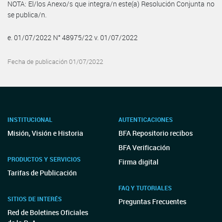
NOTA: El/los Anexo/s que integra/n este(a) Resolución Conjunta no
se publica/n.
e. 01/07/2022 N° 48975/22 v. 01/07/2022
Fecha de publicación 01/07/2022
INSTITUCIONAL
AUTENTICACIONES
Misión, Visión e Historia
BFA Repositorio recibos
BFA Verificación
PRODUCTOS Y SERVICIOS
Firma digital
Tarifas de Publicación
FAQ Y TUTORIALES
SITIOS DE INTERÉS
Preguntas Frecuentes
Red de Boletines Oficiales