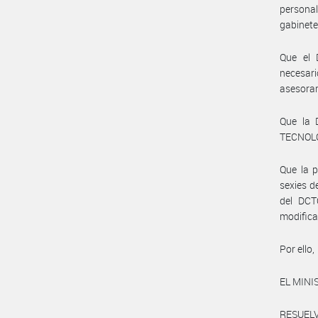
personal
gabinete
Que el 
necesar
asesoram
Que la
TECNOLO
Que la p
sexies d
del DCT
modifica
Por ello,
EL MINI
RESUELV