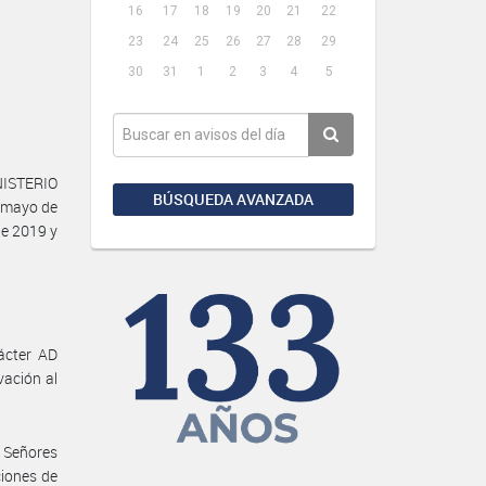
16
17
18
19
20
21
22
23
24
25
26
27
28
29
30
31
1
2
3
4
5
NISTERIO
BÚSQUEDA AVANZADA
 mayo de
de 2019 y
ácter AD
ación al
s Señores
ciones de