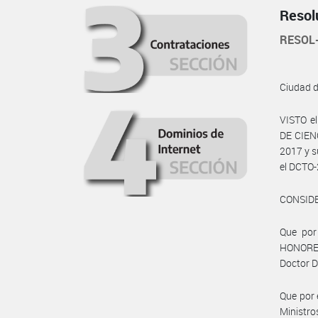
Resol
RESOL
Ciudad 
VISTO e
DE CIEN
2017 y s
el DCTO-
CONSID
Que por
HONOREM 
Doctor 
Que por 
Ministro