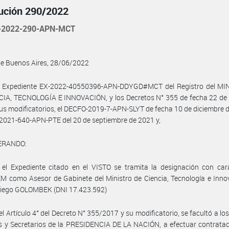
ución 290/2022
-2022-290-APN-MCT
de Buenos Aires, 28/06/2022
l Expediente EX-2022-40550396-APN-DDYGD#MCT del Registro del MI
CIA, TECNOLOGÍA E INNOVACIÓN, y los Decretos N° 355 de fecha 22 de
us modificatorios, el DECFO-2019-7-APN-SLYT de fecha 10 de diciembre 
2021-640-APN-PTE del 20 de septiembre de 2021 y,
ERANDO:
 el Expediente citado en el VISTO se tramita la designación con car
como Asesor de Gabinete del Ministro de Ciencia, Tecnología e Innov
Diego GOLOMBEK (DNI 17.423.592)
el Artículo 4° del Decreto N° 355/2017 y su modificatorio, se facultó a lo
s y Secretarios de la PRESIDENCIA DE LA NACIÓN, a efectuar contrata