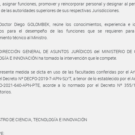
, asignar funciones, promover y reincorporar personal y designar al pe
 de las autoridades superiores de sus respectivas Jurisdicciones.
Doctor Diego GOLOMBEK, reúne los conocimientos, experiencia e i
ios para el desempeño de las funciones que se requieren para
iento técnico al Ministro.
 DIRECCIÓN GENERAL DE ASUNTOS JURÍDICOS del MINISTERIO DE C
GÍA E INNOVACIÓN ha tomado la intervención que le compete.
resente medida se dicta en uso de las facultades conferidas por el Ar
el Decreto Nº DECFO-2019-7-APN-SLYT, a tenor de lo establecido por el Ar
O-2021-640-APN-PTE, acorde a lo normado por el Decreto Nº 355/
torios.
STRO DE CIENCIA, TECNOLOGÍA E INNOVACIÓN
E: