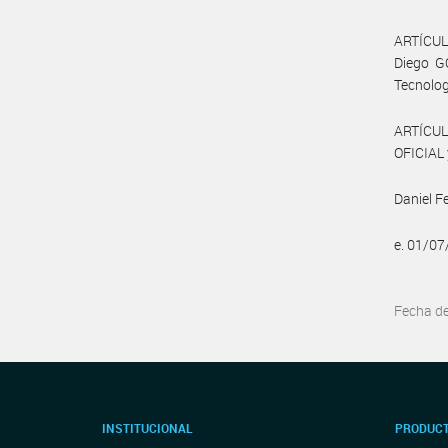
ARTÍCULO
Diego G
Tecnolog
ARTÍCUL
OFICIAL 
Daniel F
e. 01/0
Fecha d
INSTITUCIONAL
PRODUCT