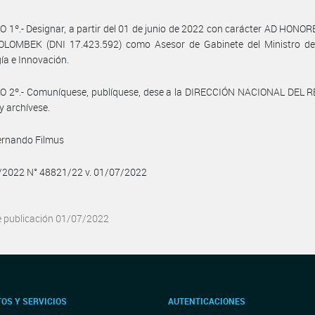
 1º.- Designar, a partir del 01 de junio de 2022 con carácter AD HONORE
OLOMBEK (DNI 17.423.592) como Asesor de Gabinete del Ministro de 
ía e Innovación.
O 2º.- Comuníquese, publíquese, dese a la DIRECCIÓN NACIONAL DEL 
y archívese.
ernando Filmus
7/2022 N° 48821/22 v. 01/07/2022
e publicación 01/07/2022
OS Y SERVICIOS
AUTENTICACIONES