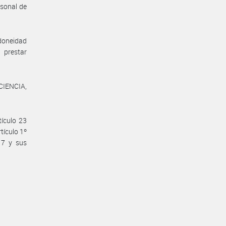
rsonal de
doneidad
 prestar
IENCIA,
tículo 23
tículo 1º
17 y sus