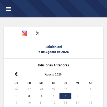
Toggle
navigation
Edición del
6 de Agosto de 2026
Ediciones Anteriores
Agosto 2026
Do
Lu
Ma
Mi
Ju
Vi
Sa
26
27
28
29
30
31
1
2
3
4
5
6
7
8
9
10
11
12
13
14
15