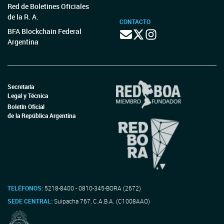
Red de Boletines Oficiales
de la R. A.
CONTACTO
BFA Blockchain Federal
Argentina
Secretaría
Legal y Técnica
Boletín Oficial
de la República Argentina
TELÉFONOS:
5218-8400 - 0810-345-BORA (2672)
SEDE CENTRAL:
Suipacha 767, C.A.B.A. (C1008AAO)