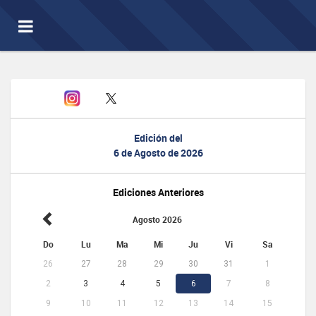
Toggle
navigation
Edición del
6 de Agosto de 2026
Ediciones Anteriores
Agosto 2026
Do
Lu
Ma
Mi
Ju
Vi
Sa
26
27
28
29
30
31
1
2
3
4
5
6
7
8
9
10
11
12
13
14
15