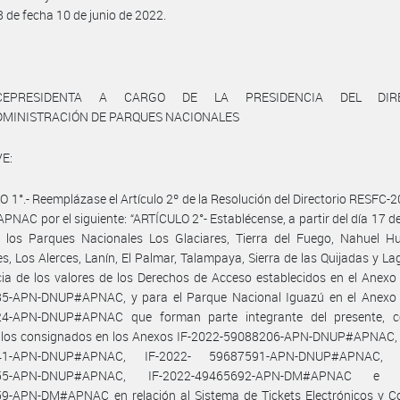
28 de fecha 10 de junio de 2022.
CEPRESIDENTA A CARGO DE LA PRESIDENCIA DEL DIRE
ADMINISTRACIÓN DE PARQUES NACIONALES
E:
 1°.- Reemplázase el Artículo 2º de la Resolución del Directorio RESFC-
NAC por el siguiente: “ARTÍCULO 2°- Establécense, a partir del día 17 de
 los Parques Nacionales Los Glaciares, Tierra del Fuego, Nahuel Hu
s, Los Alerces, Lanín, El Palmar, Talampaya, Sierra de las Quijadas y La
cia de los valores de los Derechos de Acceso establecidos en el Anexo
5-APN-DNUP#APNAC, y para el Parque Nacional Iguazú en el Anexo 
4-APN-DNUP#APNAC que forman parte integrante del presente, 
 los consignados en los Anexos IF-2022-59088206-APN-DNUP#APNAC, 
41-APN-DNUP#APNAC, IF-2022- 59687591-APN-DNUP#APNAC, I
55-APN-DNUP#APNAC, IF-2022-49465692-APN-DM#APNAC e I
9-APN-DM#APNAC en relación al Sistema de Tickets Electrónicos y Co