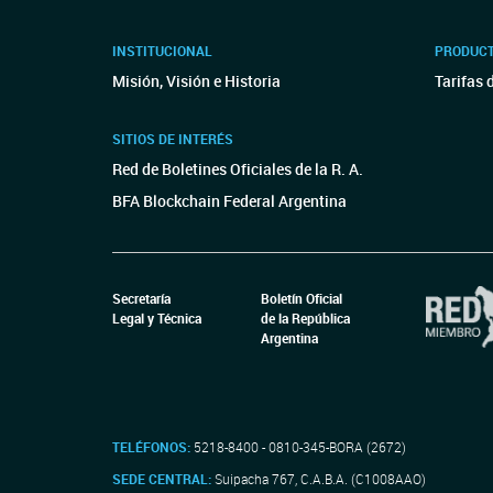
INSTITUCIONAL
PRODUCT
Misión, Visión e Historia
Tarifas 
SITIOS DE INTERÉS
Red de Boletines Oficiales de la R. A.
BFA Blockchain Federal Argentina
Secretaría
Boletín Oficial
Legal y Técnica
de la República
Argentina
TELÉFONOS:
5218-8400 - 0810-345-BORA (2672)
SEDE CENTRAL:
Suipacha 767, C.A.B.A. (C1008AAO)