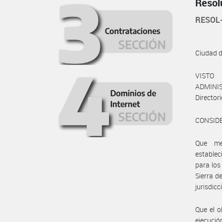
Resol
RESOL
Ciudad 
VISTO 
ADMINIS
Directo
CONSID
Que me
establec
para los
Sierra d
jurisdic
Que el o
ejecució