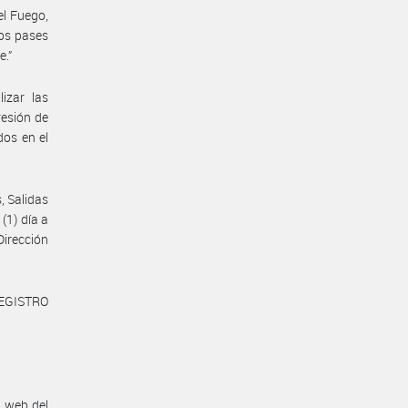
el Fuego,
los pases
e.”
izar las
resión de
dos en el
, Salidas
(1) día a
irección
REGISTRO
n web del