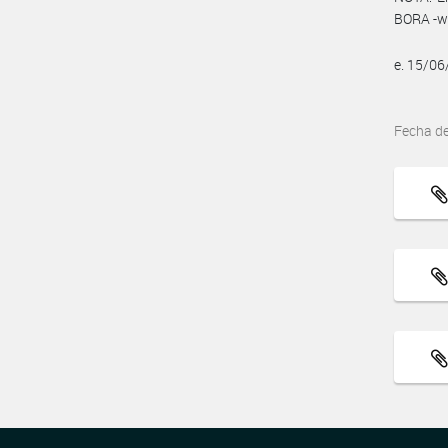
BORA -ww
e. 15/0
Fecha d