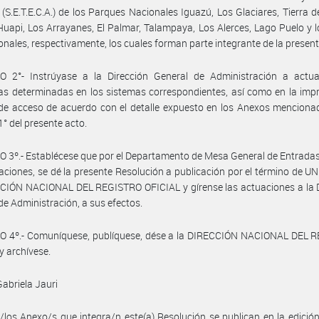
(S.E.T.E.C.A.) de los Parques Nacionales Iguazú, Los Glaciares, Tierra d
uapi, Los Arrayanes, El Palmar, Talampaya, Los Alerces, Lago Puelo y 
nales, respectivamente, los cuales forman parte integrante de la present
O 2°- Instrúyase a la Dirección General de Administración a actual
as determinadas en los sistemas correspondientes, así como en la imp
de acceso de acuerdo con el detalle expuesto en los Anexos menciona
1° del presente acto.
 3º.- Establécese que por el Departamento de Mesa General de Entradas
caciones, se dé la presente Resolución a publicación por el término de UN 
CIÓN NACIONAL DEL REGISTRO OFICIAL y gírense las actuaciones a la D
de Administración, a sus efectos.
O 4º.- Comuníquese, publíquese, dése a la DIRECCIÓN NACIONAL DEL 
y archívese.
Gabriela Jauri
/los Anexo/s que integra/n este(a) Resolución se publican en la edició