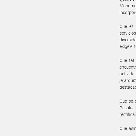
Monumen
incorpor
Que es p
servicio
diversid
exige el
Que tal
encuentr
activida
jerarqui
destacad
Que se d
Resoluc
rectific
Que, asi