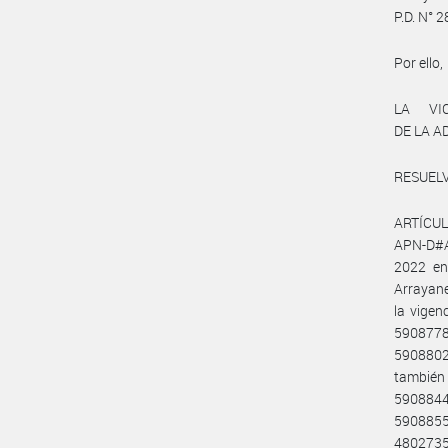
P.D. N° 
Por ello,
LA VI
DE LA 
RESUELV
ARTÍCULO
APN-D#AP
2022 en
Arrayane
la vigen
5908778
5908802
también
590884
590885
4802735