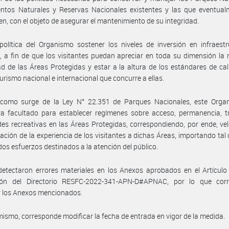
tos Naturales y Reservas Nacionales existentes y las que eventual
en, con el objeto de asegurar el mantenimiento de su integridad.
olítica del Organismo sostener los niveles de inversión en infraest
s, a fin de que los visitantes puedan apreciar en toda su dimensión la 
ad de las Áreas Protegidas y estar a la altura de los estándares de ca
 turismo nacional e internacional que concurre a ellas.
 como surge de la Ley N° 22.351 de Parques Nacionales, este Orga
a facultado para establecer regímenes sobre acceso, permanencia, tr
des recreativas en las Áreas Protegidas, correspondiendo, por ende, vel
zación de la experiencia de los visitantes a dichas Áreas, importando tal 
os esfuerzos destinados a la atención del público.
etectaron errores materiales en los Anexos aprobados en el Artículo
ión del Directorio RESFC-2022-341-APN-D#APNAC, por lo que cor
ar los Anexos mencionados.
mismo, corresponde modificar la fecha de entrada en vigor de la medida.