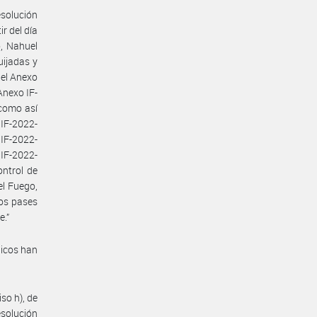
solución
r del día
o, Nahuel
uijadas y
 el Anexo
nexo IF-
como así
IF-2022-
F-2022-
F-2022-
ntrol de
el Fuego,
los pases
e.”
dicos han
iso h), de
esolución