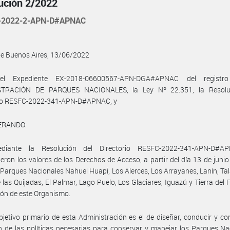
ución 2/2022
-2022-2-APN-D#APNAC
de Buenos Aires, 13/06/2022
el Expediente EX-2018-06600567-APN-DGA#APNAC del registr
TRACIÓN DE PARQUES NACIONALES, la Ley Nº 22.351, la Resolu
rio RESFC-2022-341-APN-D#APNAC, y
ERANDO:
diante la Resolución del Directorio RESFC-2022-341-APN-D#A
ieron los valores de los Derechos de Acceso, a partir del día 13 de juni
 Parques Nacionales Nahuel Huapi, Los Alerces, Los Arrayanes, Lanín, T
e las Quijadas, El Palmar, Lago Puelo, Los Glaciares, Iguazú y Tierra del 
ción de este Organismo.
bjetivo primario de esta Administración es el de diseñar, conducir y con
n de las políticas necesarias para conservar y manejar los Parques Na