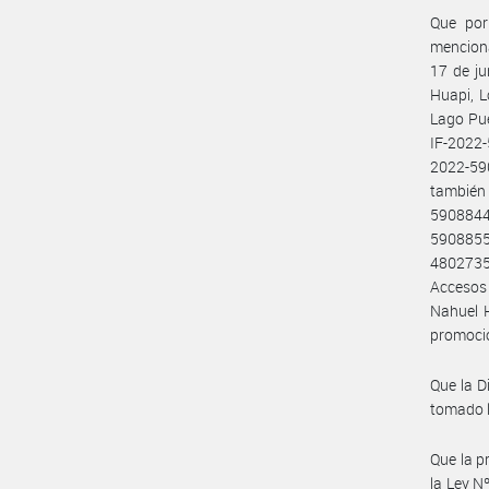
Que por
menciona
17 de ju
Huapi, L
Lago Pue
IF-2022
2022-59
también
590884
590885
4802735
Accesos 
Nahuel H
promocio
Que la D
tomado l
Que la pr
la Ley N