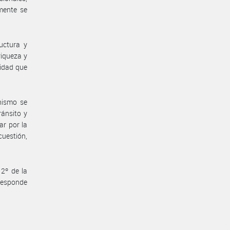
mente se
ructura y
riqueza y
lidad que
nismo se
ánsito y
ar por la
cuestión,
 2º de la
responde