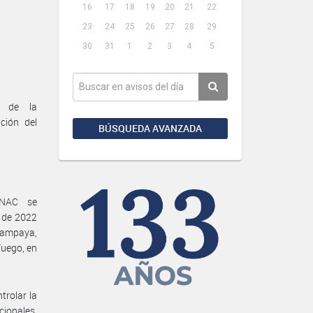
16
17
18
19
20
21
22
23
24
25
26
27
28
29
30
31
1
2
3
4
5
o de la
ción del
BÚSQUEDA AVANZADA
PNAC se
o de 2022
alampaya,
Fuego, en
trolar la
cionales,