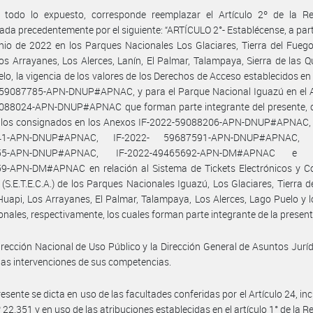
 todo lo expuesto, corresponde reemplazar el Artículo 2º de la Re
da precedentemente por el siguiente: “ARTÍCULO 2°- Establécense, a parti
nio de 2022 en los Parques Nacionales Los Glaciares, Tierra del Fueg
os Arrayanes, Los Alerces, Lanín, El Palmar, Talampaya, Sierra de las Q
lo, la vigencia de los valores de los Derechos de Acceso establecidos en
-59087785-APN-DNUP#APNAC, y para el Parque Nacional Iguazú en el A
088024-APN-DNUP#APNAC que forman parte integrante del presente, 
 los consignados en los Anexos IF-2022-59088206-APN-DNUP#APNAC, 
41-APN-DNUP#APNAC, IF-2022- 59687591-APN-DNUP#APNAC, I
55-APN-DNUP#APNAC, IF-2022-49465692-APN-DM#APNAC e I
9-APN-DM#APNAC en relación al Sistema de Tickets Electrónicos y Co
(S.E.T.E.C.A.) de los Parques Nacionales Iguazú, Los Glaciares, Tierra d
uapi, Los Arrayanes, El Palmar, Talampaya, Los Alerces, Lago Puelo y 
nales, respectivamente, los cuales forman parte integrante de la present
irección Nacional de Uso Público y la Dirección General de Asuntos Jurí
as intervenciones de sus competencias.
esente se dicta en uso de las facultades conferidas por el Artículo 24, inc
º 22.351 y en uso de las atribuciones establecidas en el artículo 1° de la R