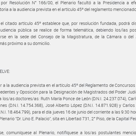
 por Resolución N° 166/00, el Plenario facultó a la Presidencia a ef
oria a la audiencia prevista en el artículo 45º del reglamento mencionado
 el citado artículo 45º establece que, por resolución fundada, podrá d
udiencia pública se realice de forma telemática, debiendo los/las po
arse en la sede del Consejo de la Magistratura, de la Cámara o del
más próximo a su domicilio.
ELVE:
 a la audiencia prevista en el artículo 45º del Reglamento de Concursos
edentes y Oposición para la Designación de Magistrados del Poder Judic
a los/as doctores/as: Ruth María Ponce de León (D.N.I. 24.237.074), Carl
nes (D.N.I. 14.754.368), José Alberto López (D.N.I. 14.871.928) y Carlo
.N.I. 18.464.799), para el día jueves 16 de junio del corriente a las 9:30 ho
Plenario “Dr. Lino E. Palacio”, sita en Libertad 731, 2° Piso, de la Capital Fe
se, comuníquese al Plenario, notifíquese a los/as postulantes menci