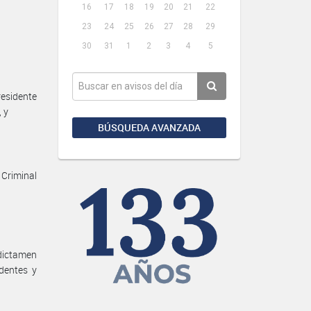
16
17
18
19
20
21
22
23
24
25
26
27
28
29
30
31
1
2
3
4
5
residente
, y
BÚSQUEDA AVANZADA
Criminal
 dictamen
dentes y