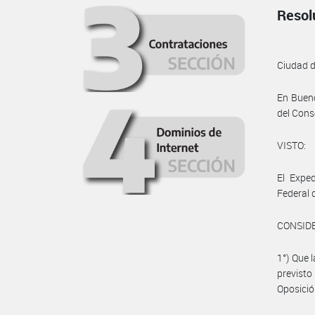
Resol
Ciudad 
En Bueno
del Cons
VISTO:
El Expe
Federal 
CONSID
1°) Que 
previst
Oposició