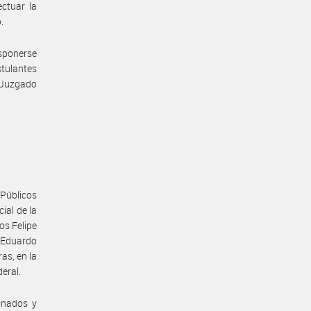
ectuar la
.
isponerse
stulantes
 Juzgado
 Públicos
ial de la
os Felipe
s Eduardo
ras, en la
deral.
onados y