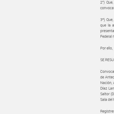
2°) Que,
convocat
3º) Que,
que la a
present
Federal 
Por ello,
SE RESU
Convocar
de Antec
Nación, 
Díaz Lan
Saltor (D
Sala del 
Regístre