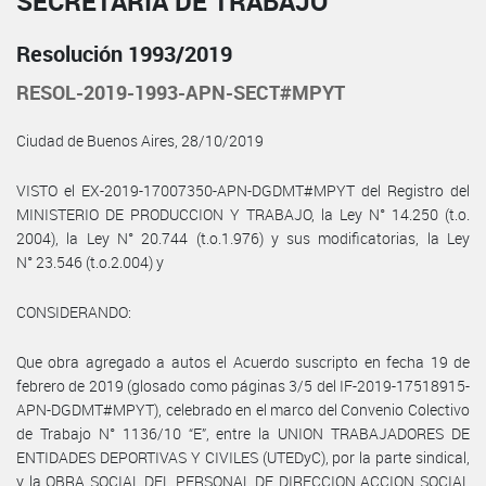
SECRETARÍA DE TRABAJO
Resolución 1993/2019
RESOL-2019-1993-APN-SECT#MPYT
Ciudad de Buenos Aires, 28/10/2019
VISTO el EX-2019-17007350-APN-DGDMT#MPYT del Registro del
MINISTERIO DE PRODUCCION Y TRABAJO, la Ley N° 14.250 (t.o.
2004), la Ley N° 20.744 (t.o.1.976) y sus modificatorias, la Ley
N° 23.546 (t.o.2.004) y
CONSIDERANDO:
Que obra agregado a autos el Acuerdo suscripto en fecha 19 de
febrero de 2019 (glosado como páginas 3/5 del IF-2019-17518915-
APN-DGDMT#MPYT), celebrado en el marco del Convenio Colectivo
de Trabajo N° 1136/10 “E”, entre la UNION TRABAJADORES DE
ENTIDADES DEPORTIVAS Y CIVILES (UTEDyC), por la parte sindical,
y la OBRA SOCIAL DEL PERSONAL DE DIRECCION ACCION SOCIAL