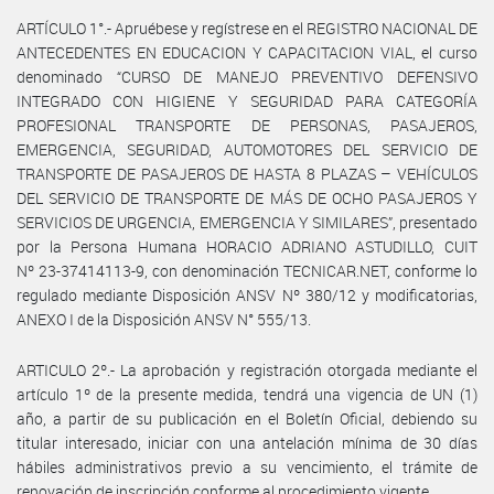
ARTÍCULO 1°.- Apruébese y regístrese en el REGISTRO NACIONAL DE
ANTECEDENTES EN EDUCACION Y CAPACITACION VIAL, el curso
denominado “CURSO DE MANEJO PREVENTIVO DEFENSIVO
INTEGRADO CON HIGIENE Y SEGURIDAD PARA CATEGORÍA
PROFESIONAL TRANSPORTE DE PERSONAS, PASAJEROS,
EMERGENCIA, SEGURIDAD, AUTOMOTORES DEL SERVICIO DE
TRANSPORTE DE PASAJEROS DE HASTA 8 PLAZAS – VEHÍCULOS
DEL SERVICIO DE TRANSPORTE DE MÁS DE OCHO PASAJEROS Y
SERVICIOS DE URGENCIA, EMERGENCIA Y SIMILARES”, presentado
por la Persona Humana HORACIO ADRIANO ASTUDILLO, CUIT
Nº 23-37414113-9, con denominación TECNICAR.NET, conforme lo
regulado mediante Disposición ANSV Nº 380/12 y modificatorias,
ANEXO I de la Disposición ANSV N° 555/13.
ARTICULO 2º.- La aprobación y registración otorgada mediante el
artículo 1º de la presente medida, tendrá una vigencia de UN (1)
año, a partir de su publicación en el Boletín Oficial, debiendo su
titular interesado, iniciar con una antelación mínima de 30 días
hábiles administrativos previo a su vencimiento, el trámite de
renovación de inscripción conforme al procedimiento vigente.