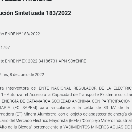
ución Sintetizada 183/2022
ión ENRE Nº 183/2022
 1767
nte ENRE Nº EX-2022-34186731-APN-SD#ENRE
ires, 8 de Junio de 2022.
ora Interventora del ENTE NACIONAL REGULADOR DE LA ELECTRIC
: 1.- Autorizar el Acceso a la Capacidad de Transporte Existente solicita
a ENERGÍA DE CATAMARCA SOCIEDAD ANÓNIMA CON PARTICIPACIÓN 
ARIA (EC SAPEM) para vincularse a la celda de 33 kV de la 
madora (ET) Minera Alumbrera, con el objeto de abastecer de energía elé
ario del Mercado Eléctrico Mayorista (MEM) “Complejo Minero Industrial
 Alto de la Blenda” perteneciente a YACIMIENTOS MINEROS AGUAS DE 