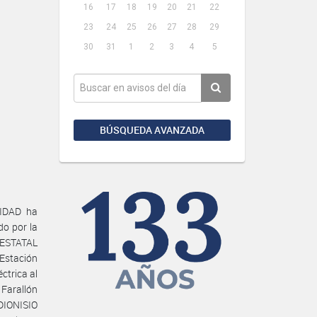
16
17
18
19
20
21
22
23
24
25
26
27
28
29
30
31
1
2
3
4
5
BÚSQUEDA AVANZADA
IDAD ha
do por la
ESTATAL
Estación
ctrica al
 Farallón
DIONISIO