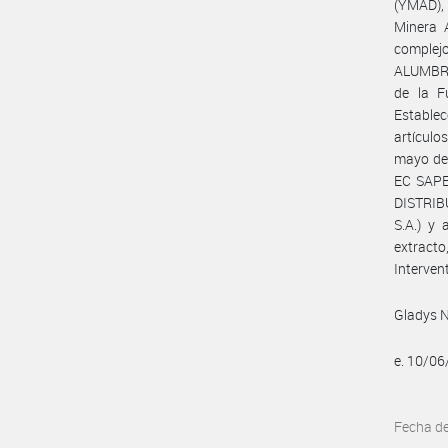
(YMAD), 
Minera 
complej
ALUMBRE
de la F
Estable
artícul
mayo de
EC SAP
DISTRI
S.A.) y
extract
Interven
Gladys N
e. 10/0
Fecha d