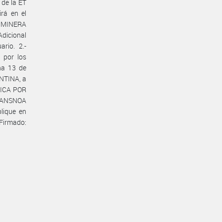
 de la ET
rá en el
o MINERA
dicional
rio. 2.-
 por los
ha 13 de
NTINA, a
ICA POR
RANSNOA
lique en
Firmado: