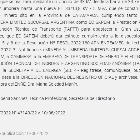
que se realizará mediante un vínculo de 33 kV desde la barra de 33 kV
Alumbrera hasta una nueva ET 33/13,8 kV - 5 MVA que se construi
o minero sito en la Provincia de CATAMARCA, cumpliendo tant
RA LIMITED SUCURSAL ARGENTINA como EC SAPEM la Prestación A
unción Técnica de Transporte (PAFTT) para abastecer al Gran Usua
cer, que EC SAPEM deberá dar estricto cumplimiento a lo dispuesto
os 5 y 6 de la Resolución Nº RESOL-2022-160-APN-ENRE#MEC de fec
 2022. 3.- Notifíquese a MINERA ALUMBRERA LIMITED SUCURSAL ARGE
EM, a CAMMESA, a la EMPRESA DE TRANSPORTE DE ENERGÍA ELÉCTR
BUCIÓN TRONCAL DEL NOROESTE ARGENTINO SOCIEDAD ANÓNIMA (T
 a la SECRETARÍA DE ENERGÍA (SE). 4.- Regístrese, comuníquese, pub
o, dese a la DIRECCIÓN NACIONAL DEL REGISTRO OFICIAL y archívese. 
tora del ENRE, Dra. María Soledad Manín.
oemí Sánchez, Técnica Profesional, Secretaria del Directorio.
6/2022 N° 43140/22 v. 10/06/2022
e publicación 10/06/2022