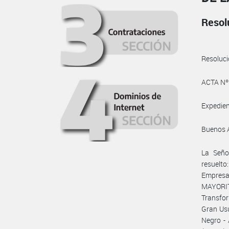
Resol
Resoluc
ACTA Nº
Expedie
Buenos A
La Señ
resuelto
Empres
MAYORIT
Transfor
Gran Usu
Negro -