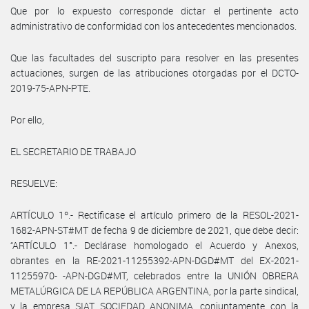
Que por lo expuesto corresponde dictar el pertinente acto
administrativo de conformidad con los antecedentes mencionados.
Que las facultades del suscripto para resolver en las presentes
actuaciones, surgen de las atribuciones otorgadas por el DCTO-
2019-75-APN-PTE.
Por ello,
EL SECRETARIO DE TRABAJO
RESUELVE:
ARTÍCULO 1º.- Rectificase el artículo primero de la RESOL-2021-
1682-APN-ST#MT de fecha 9 de diciembre de 2021, que debe decir:
“ARTÍCULO 1°.- Declárase homologado el Acuerdo y Anexos,
obrantes en la RE-2021-11255392-APN-DGD#MT del EX-2021-
11255970- -APN-DGD#MT, celebrados entre la UNIÓN OBRERA
METALÚRGICA DE LA REPÚBLICA ARGENTINA, por la parte sindical,
y la empresa SIAT SOCIEDAD ANONIMA, conjuntamente con la