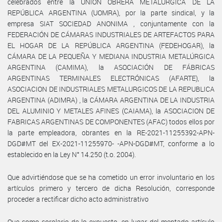
celebrados entre la UNIÓN OBRERA METALÚRGICA DE LA
REPÚBLICA ARGENTINA (UOMRA), por la parte sindical, y la
empresa SIAT SOCIEDAD ANONIMA , conjuntamente con la
FEDERACIÓN DE CÁMARAS INDUSTRIALES DE ARTEFACTOS PARA
EL HOGAR DE LA REPÚBLICA ARGENTINA (FEDEHOGAR), la
CÁMARA DE LA PEQUEÑA Y MEDIANA INDUSTRIA METALÚRGICA
ARGENTINA (CAMIMA), la ASOCIACIÓN DE FÁBRICAS
ARGENTINAS TERMINALES ELECTRÓNICAS (AFARTE), la
ASOCIACION DE INDUSTRIALES METALURGICOS DE LA REPUBLICA
ARGENTINA (ADIMRA) , la CÁMARA ARGENTINA DE LA INDUSTRIA
DEL ALUMINIO Y METALES AFINES (CAIAMA), la ASOCIACION DE
FABRICAS ARGENTINAS DE COMPONENTES (AFAC) todos ellos por
la parte empleadora, obrantes en la RE-2021-11255392-APN-
DGD#MT del EX-2021-11255970- -APN-DGD#MT, conforme a lo
establecido en la Ley N° 14.250 (t.o. 2004).
Que advirtiéndose que se ha cometido un error involuntario en los
artículos primero y tercero de dicha Resolución, corresponde
proceder a rectificar dicho acto administrativo
Que como corolario de lo expuesto, en lugar del mentado artículo