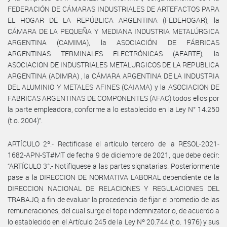
FEDERACIÓN DE CÁMARAS INDUSTRIALES DE ARTEFACTOS PARA
EL HOGAR DE LA REPÚBLICA ARGENTINA (FEDEHOGAR), la
CÁMARA DE LA PEQUEÑA Y MEDIANA INDUSTRIA METALÚRGICA
ARGENTINA (CAMIMA), la ASOCIACIÓN DE FÁBRICAS
ARGENTINAS TERMINALES ELECTRÓNICAS (AFARTE), la
ASOCIACION DE INDUSTRIALES METALURGICOS DE LA REPUBLICA
ARGENTINA (ADIMRA) , la CÁMARA ARGENTINA DE LA INDUSTRIA
DEL ALUMINIO Y METALES AFINES (CAIAMA) y la ASOCIACION DE
FABRICAS ARGENTINAS DE COMPONENTES (AFAC) todos ellos por
la parte empleadora, conforme a lo establecido en la Ley N° 14.250
(t.o. 2004)”.
ARTÍCULO 2º.- Rectificase el artículo tercero de la RESOL-2021-
1682-APN-ST#MT de fecha 9 de diciembre de 2021, que debe decir:
“ARTÍCULO 3°.- Notifíquese a las partes signatarias. Posteriormente
pase a la DIRECCION DE NORMATIVA LABORAL dependiente de la
DIRECCION NACIONAL DE RELACIONES Y REGULACIONES DEL
TRABAJO, a fin de evaluar la procedencia de fijar el promedio de las
remuneraciones, del cual surge el tope indemnizatorio, de acuerdo a
lo establecido en el Artículo 245 de la Ley Nº 20.744 (t.o. 1976) y sus