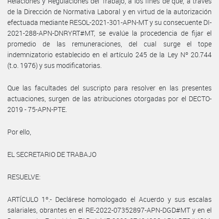
Relaciones y Regulaciones del Trabajo, a los fines de que, a través
de la Dirección de Normativa Laboral y en virtud de la autorización
efectuada mediante RESOL-2021-301-APN-MT y su consecuente DI-
2021-288-APN-DNRYRT#MT, se evalúe la procedencia de fijar el
promedio de las remuneraciones, del cual surge el tope
indemnizatorio establecido en el artículo 245 de la Ley Nº 20.744
(t.o. 1976) y sus modificatorias.
Que las facultades del suscripto para resolver en las presentes
actuaciones, surgen de las atribuciones otorgadas por el DECTO-
2019 - 75-APN-PTE.
Por ello,
EL SECRETARIO DE TRABAJO
RESUELVE:
ARTÍCULO 1º.- Declárese homologado el Acuerdo y sus escalas
salariales, obrantes en el RE-2022-07352897-APN-DGD#MT y en el