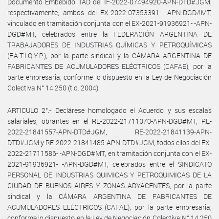
Documento Embebido TAD del IF-2022-07494920-APN-DTD#JGM,
respectivamente, ambos del EX-2022-07353391- -APN-DGD#MT,
vinculado en tramitación conjunta con el EX-2021-91936921- -APN-
DGD#MT, celebrados entre la FEDERACIÓN ARGENTINA DE
TRABAJADORES DE INDUSTRIAS QUÍMICAS Y PETROQUÍMICAS
(F.A.T.I.Q.Y.P.), por la parte sindical y la CÁMARA ARGENTINA DE
FABRICANTES DE ACUMULADORES ELÉCTRICOS (CAFAE), por la
parte empresaria, conforme lo dispuesto en la Ley de Negociación
Colectiva N° 14.250 (t.o. 2004).
ARTICULO 2°.- Declárese homologado el Acuerdo y sus escalas
salariales, obrantes en el RE-2022-21711070-APN-DGD#MT, RE-
2022-21841557-APN-DTD#JGM, RE-2022-21841139-APN-
DTD#JGM y RE-2022-21841485-APN-DTD#JGM, todos ellos del EX-
2022-21711586- -APN-DGD#MT, en tramitación conjunta con el EX-
2021-91936921- -APN-DGD#MT, celebrados entre el SINDICATO
PERSONAL DE INDUSTRIAS QUIMICAS Y PETROQUIMICAS DE LA
CIUDAD DE BUENOS AIRES Y ZONAS ADYACENTES, por la parte
sindical y la CÁMARA ARGENTINA DE FABRICANTES DE
ACUMULADORES ELÉCTRICOS (CAFAE), por la parte empresaria,
conforme lo dispuesto en la Ley de Negociación Colectiva N° 14.250