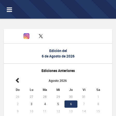
Toggle
navigation
Edición del
6 de Agosto de 2026
Ediciones Anteriores
Agosto 2026
Do
Lu
Ma
Mi
Ju
Vi
Sa
26
27
28
29
30
31
1
2
3
4
5
6
7
8
9
10
11
12
13
14
15