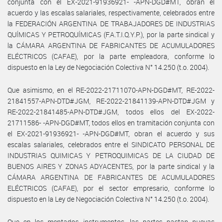
conjunta con el EX-2021-91936921- -APN-DGD#MT, obran el
acuerdo y las escalas salariales, respectivamente, celebrados entre
la FEDERACIÓN ARGENTINA DE TRABAJADORES DE INDUSTRIAS
QUÍMICAS Y PETROQUÍMICAS (F.A.T.I.Q.Y.P.), por la parte sindical y
la CÁMARA ARGENTINA DE FABRICANTES DE ACUMULADORES
ELÉCTRICOS (CAFAE), por la parte empleadora, conforme lo
dispuesto en la Ley de Negociación Colectiva N° 14.250 (t.o. 2004).
Que asimismo, en el RE-2022-21711070-APN-DGD#MT, RE-2022-
21841557-APN-DTD#JGM, RE-2022-21841139-APN-DTD#JGM y
RE-2022-21841485-APN-DTD#JGM, todos ellos del EX-2022-
21711586- -APN-DGD#MT, todos ellos en tramitación conjunta con
el EX-2021-91936921- -APN-DGD#MT, obran el acuerdo y sus
escalas salariales, celebrados entre el SINDICATO PERSONAL DE
INDUSTRIAS QUIMICAS Y PETROQUIMICAS DE LA CIUDAD DE
BUENOS AIRES Y ZONAS ADYACENTES, por la parte sindical y la
CÁMARA ARGENTINA DE FABRICANTES DE ACUMULADORES
ELÉCTRICOS (CAFAE), por el sector empresario, conforme lo
dispuesto en la Ley de Negociación Colectiva N° 14.250 (t.o. 2004).
Que en los mentados instrumentos, las partes pactan nuevas